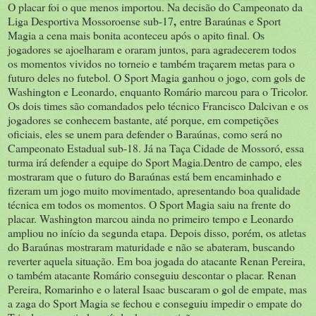
O placar foi o que menos importou. Na decisão do Campeonato da
,
Liga Desportiva Mossoroense sub-17
entre Baraúnas e Sport
Magia a cena mais bonita aconteceu após o apito final. Os
jogadores se ajoelharam e oraram juntos, para agradecerem todos
os momentos vividos no torneio e também traçarem metas para o
futuro deles no futebol. O Sport Magia ganhou o jogo, com gols de
Washington e Leonardo, enquanto Romário marcou para o Tricolor.
Os dois times são comandados pelo técnico Francisco Dalcivan e os
jogadores se conhecem bastante, até porque, em competições
oficiais, eles se unem para defender o Baraúnas, como será no
Campeonato Estadual sub-18. Já na Taça Cidade de Mossoró, essa
turma irá defender a equipe do Sport Magia.
Dentro de campo, eles
mostraram que o futuro do Baraúnas está bem encaminhado e
fizeram um jogo muito movimentado, apresentando boa qualidade
técnica em todos os momentos.
O Sport Magia saiu na frente do
placar. Washington marcou ainda no primeiro tempo e Leonardo
ampliou no início da segunda etapa. Depois disso, porém, os atletas
do Baraúnas mostraram maturidade e não se abateram, buscando
reverter aquela situação. Em boa jogada do atacante Renan Pereira,
o também atacante Romário conseguiu descontar o placar.
Renan
Pereira, Romarinho e o lateral Isaac buscaram o gol de empate, mas
a zaga do Sport Magia se fechou e conseguiu impedir o empate do