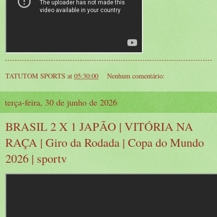
TATUTOM SPORTS
at
05:30:00
Nenhum comentário:
terça-feira, 30 de junho de 2026
BRASIL 2 X 1 JAPÃO | VITÓRIA NA
RAÇA | Giro da Rodada | Copa do Mundo
2026 | sportv