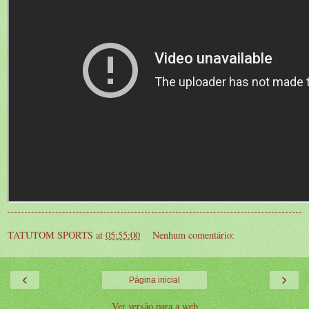
TATUTOM SPORTS
at
05:55:00
Nenhum comentário:
‹
›
Página inicial
Ver versão para a web