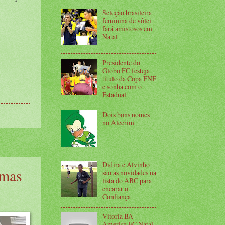
Seleção brasileira
feminina de vôlei
fará amistosos em
Natal
Presidente do
Globo FC festeja
título da Copa FNF
e sonha com o
Estadual
Dois bons nomes
no Alecrim
Didira e Alvinho
 mas
são as novidades na
lista do ABC para
encarar o
Confiança
Vitoria BA -
America FC Natal