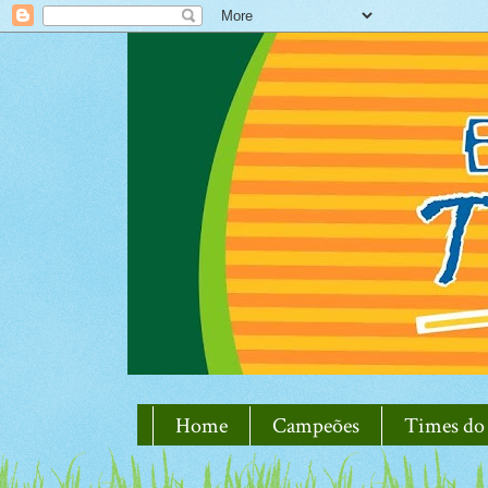
Home
Campeões
Times do