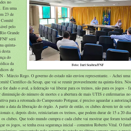
ades no
es. Em uma
em 23 de
o Comitê
sável pelo
 Rio Grande
 FNF será
na quinta-
ã desta
ença do
édica da
Foto: Iuri Seabra/FNF
édicos de
N - Márcio Rego. O governo do estado não enviou representante. - Achei uma
tê Científico da Sesap, que vai se reunir provavelmente na quinta-feira. Nó
 for dado o aval, a federação vai liberar para os treinos, não para os jogos - f
r diminuição do número de mortes e a abertura de mais UTIS e enfermarias no
nitiva para a retomada do Campeonato Potiguar, é preciso aguardar a autorizaç
te a data da liberação do órgão. A partir de então, os clubes devem ter de sete
ionais e, depois disto, reiniciariam os treinos, que podem durar de 15 a 20 dia
s os clubes. Que todo mundo cumpra e cada clube vai mostrar que foram testado
ar os jogos, se tenha essa segurança inicial - comentou Roberto Vital. O futeb
econômicas, apresentado pelo governo do estado na última semana, mas o presi