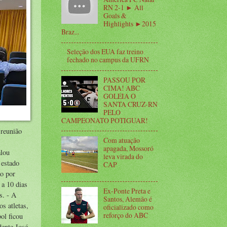
RN 2-1 ► All
Goals &
Highlights ►2015
Braz...
Seleção dos EUA faz treino
fechado no campus da UFRN
PASSOU POR
CIMA! ABC
GOLEIA O
SANTA CRUZ-RN
PELO
CAMPEONATO POTIGUAR!
 reunião
Com atuação
s
apagada, Mossoró
alou
leva virada do
 estado
CAP
ão por
 a 10 dias
Ex-Ponte Preta e
s. - A
Santos, Alemão é
s atletas,
oficializado como
reforço do ABC
ol ficou
dente José