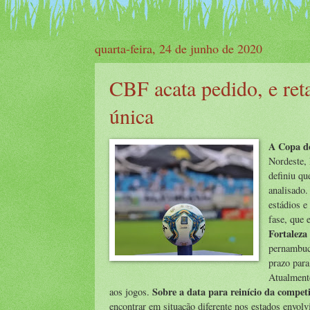
quarta-feira, 24 de junho de 2020
CBF acata pedido, e ret
única
A Copa do
Nordeste, 
definiu qu
analisado.
estádios e
fase, que 
Fortaleza
pernambuc
prazo para
Atualmente
Sobre a data para reinício da compet
aos jogos.
encontrar em situação diferente nos estados envolv