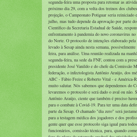
segunda-feira uma proposta para retomar as ativid
próximo dia 29, com a volta dos treinos dos club
projeção, o Campeonato Potiguar seria reiniciado 
julho, mas tudo depende da aprovação por parte d
Científico da Secretaria Estadual de Saúde, respon
enfrentamento à pandemia do novo coronavírus no
do Norte. O protocolo de intenções elaborado pela
levado à Sesap ainda nesta semana, possivelmente 
feira, para análise. Uma reunião realizada na manh
segunda-feira, na sede da FNF, contou com a pres
presidente José Vanildo e do chefe da Comissão M
federação, o infectologista Antônio Araújo, dos m
ABC - Fábio Freire e Roberto Vital - e América-R
muito salutar. Nós sabemos que dependemos do Comi
levaremos o protocolo e será dado o aval ou não. Se
Antônio Araújo, ciente que também é preciso have
para o combate à Covid-19. Para ter uma data defi
parte da Sesap. O chamado "dia zero" será justamen
para a testagem médica dos jogadores e dos profiss
gente quer que esse protocolo siga igual para todo
funcionários, comissão técnica, para, quando começ
fora do plano de retomada gradual das atividades 