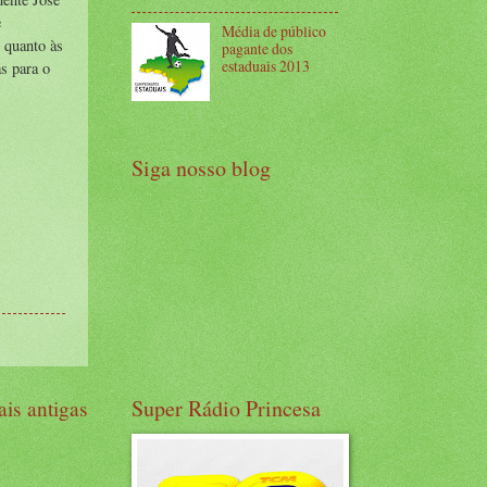
e
Média de público
 quanto às
pagante dos
estaduais 2013
s para o
Siga nosso blog
Super Rádio Princesa
is antigas