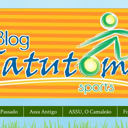
 Passado
Assu Antigo
ASSU, O Camaleão
F