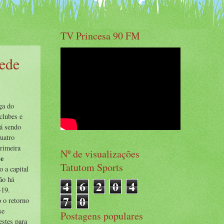
TV Princesa 90 FM
sede
ga do
clubes e
tá sendo
uatro
primeira
Nº de visualizações
 e
Tatutom Sports
 a capital
ão há
4
6
2
0
4
-19.
7
0
o o retorno
se
Postagens populares
estes para