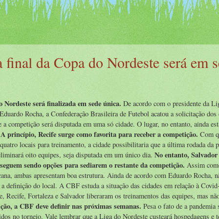
a final da Copa do Nordeste será em 
 Nordeste será finalizada em sede única.
De acordo com o presidente da Li
Eduardo Rocha, a Confederação Brasileira de Futebol acatou a solicitação dos 
e a competição será disputada em uma só cidade. O lugar, no entanto, ainda es
A princípio, Recife surge como favorita para receber a competição.
Com q
 quatro locais para treinamento, a cidade possibilitaria que a última rodada da 
No entanto, Salvador
eliminará oito equipes, seja disputada em um único dia.
 seguem sendo opções para sediarem o restante da competição.
Assim como
ana, ambas apresentam boa estrutura. Ainda de acordo com Eduardo Rocha, n
 a definição do local. A CBF estuda a situação das cidades em relação à Covid
, Recife, Fortaleza e Salvador liberaram os treinamentos das equipes, mas nã
ição, a CBF deve definir nas próximas semanas.
Pesa o fato de a pandemia 
idos no torneio. Vale lembrar que a Liga do Nordeste custeará hospedagens e t