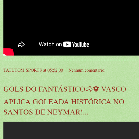
TATUTOM SPORTS
at
05:52:00
Nenhum comentário:
GOLS DO FANTÁSTICO🐴⚽ VASCO
APLICA GOLEADA HISTÓRICA NO
SANTOS DE NEYMAR!...