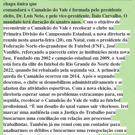
chapa única que
comandará o Camaleão do Vale é formada pelo presidente
eleito, Dr. Luís Neto, e pelo vice-presidente, Ítalo Carvalho. O
mandato terá duração de quatro anos.
Com o objetivo de
reconstruir o Camaleão do Vale e recolocar o clube na
Primeira Divisão do Campeonato Estadual, a nova diretoria se
reuniu nesta quarta-feira (20), em Natal, com o presidente da
Federação Norte-rio-grandense de Futebol (FNF), José
Vanildo, reforçando a parceria entre as instituições nesta nova
fase.
Fundado em 2002 e campeão estadual em 2009, o Assú
está fora da elite do futebol do Rio Grande do Norte deste
2022, quando foi rebaixado pela segunda vez. A primeira
queda do Camaleão ocorreu em 2014.
Após o segundo
descenso, o clube se desmobilizou administrativamente e se
afastou das atividades esportivas. Com a nova eleição, a
diretoria esperar sanar os problemas extracampo para, em
seguida, recolocar o Camaleão do Vale de volta ao futebol
profissional.
“É um desafio do qual vamos sair vitoriosos. Irei
marcar uma audiência com a Justiça do Trabalho para
buscarmos uma conciliação em relação aos processos
trabalhistas. Também já me reuni com um contador para
analisarmos os débitos e buscarmos uma renegociação com a