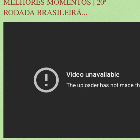
MELHORES MOMENTOS | 20ª
RODADA BRASILEIRÃ...