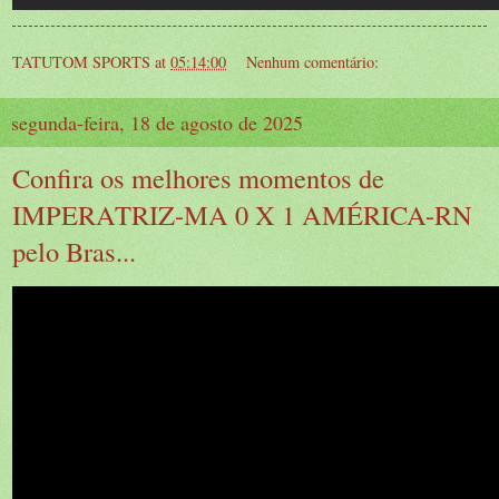
TATUTOM SPORTS
at
05:14:00
Nenhum comentário:
segunda-feira, 18 de agosto de 2025
Confira os melhores momentos de
IMPERATRIZ-MA 0 X 1 AMÉRICA-RN
pelo Bras...