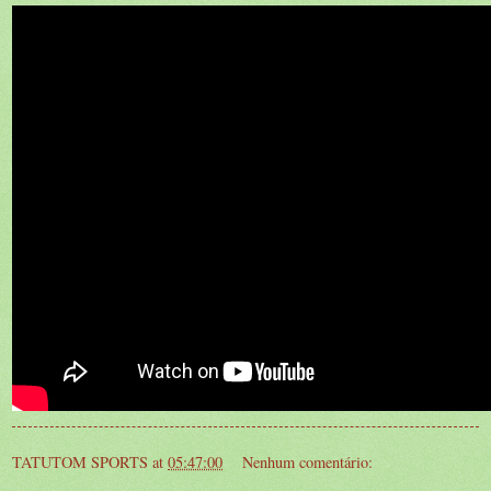
TATUTOM SPORTS
at
05:47:00
Nenhum comentário: