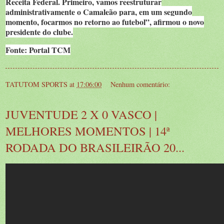
Receita Federal. Primeiro, vamos reestruturar
administrativamente o Camaleão para, em um segundo
momento, focarmos no retorno ao futebol”, afirmou o novo
presidente do clube.
Fonte: Portal TCM
TATUTOM SPORTS
at
17:06:00
Nenhum comentário:
JUVENTUDE 2 X 0 VASCO |
MELHORES MOMENTOS | 14ª
RODADA DO BRASILEIRÃO 20...