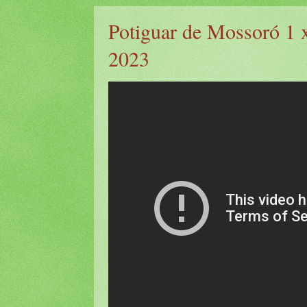
Potiguar de Mossoró 1 
2023