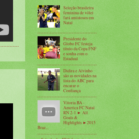
Seleção brasileira
feminina de vôlei
fará amistosos em
Natal
Presidente do
Globo FC festeja
título da Copa FNF
e sonha com o
Estadual
Didira e Alvinho
são as novidades na
lista do ABC para
encarar o
Confiança
Vitoria BA -
America FC Natal
RN 2-1 ► All
Goals &
Highlights ►2015
Braz...