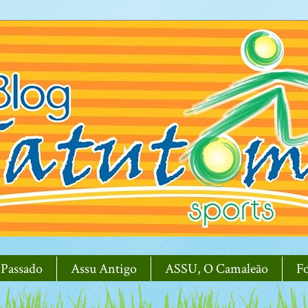
 Passado
Assu Antigo
ASSU, O Camaleão
F