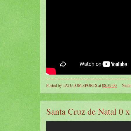
Posted by
TATUTOM SPORTS
at
08:39:00
Nenh
Santa Cruz de Natal 0 