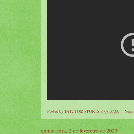
Posted by
TATUTOM SPORTS
at
08:37:00
Nenh
quinta-feira, 2 de fevereiro de 2023