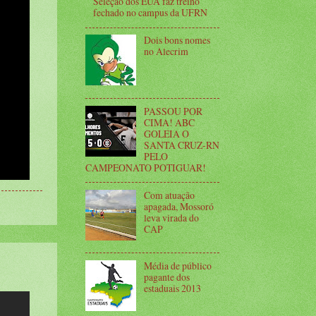
Seleção dos EUA faz treino
fechado no campus da UFRN
Dois bons nomes
no Alecrim
PASSOU POR
CIMA! ABC
GOLEIA O
SANTA CRUZ-RN
PELO
CAMPEONATO POTIGUAR!
Com atuação
apagada, Mossoró
leva virada do
CAP
Média de público
pagante dos
estaduais 2013