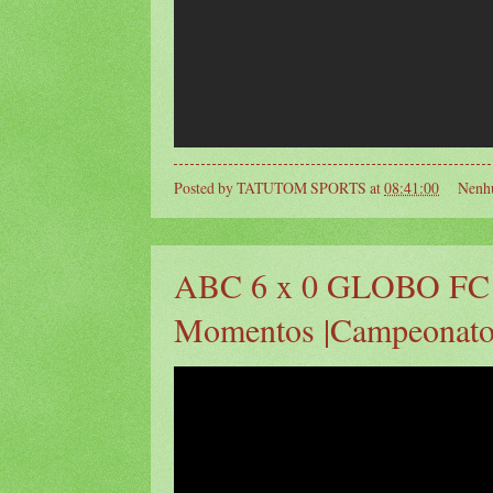
Posted by
TATUTOM SPORTS
at
08:41:00
Nenh
ABC 6 x 0 GLOBO FC
Momentos |Campeonato