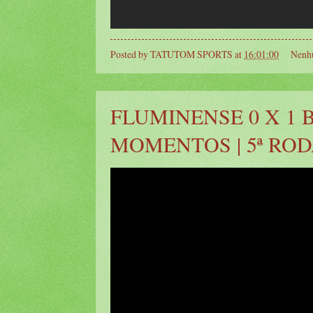
Posted by
TATUTOM SPORTS
at
16:01:00
Nenh
FLUMINENSE 0 X 1
MOMENTOS | 5ª ROD