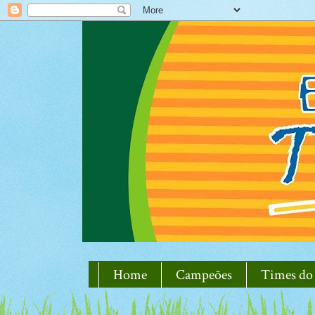
Home
Campeões
Times do