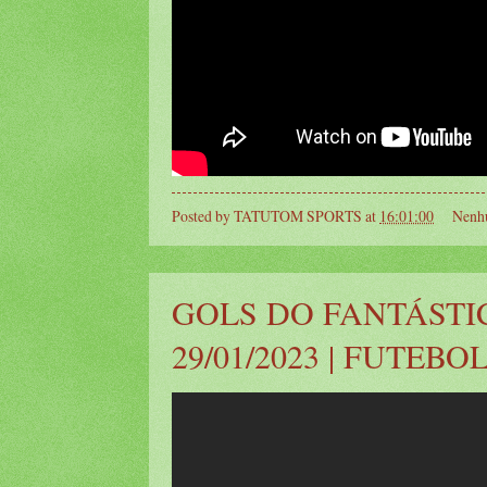
Posted by
TATUTOM SPORTS
at
16:01:00
Nenh
GOLS DO FANTÁSTI
29/01/2023 | FUTEBO