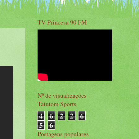
TV Princesa 90 FM
Nº de visualizações
Tatutom Sports
4
6
2
2
6
5
6
Postagens populares