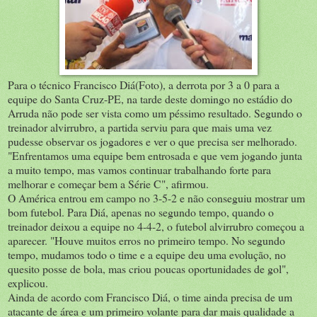
Para o técnico Francisco Diá(Foto), a derrota por 3 a 0 para a
equipe do Santa Cruz-PE, na tarde deste domingo no estádio do
Arruda não pode ser vista como um péssimo resultado. Segundo o
treinador alvirrubro, a partida serviu para que mais uma vez
pudesse observar os jogadores e ver o que precisa ser melhorado.
"Enfrentamos uma equipe bem entrosada e que vem jogando junta
a muito tempo, mas vamos continuar trabalhando forte para
melhorar e começar bem a Série C", afirmou.
O América entrou em campo no 3-5-2 e não conseguiu mostrar um
bom futebol. Para Diá, apenas no segundo tempo, quando o
treinador deixou a equipe no 4-4-2, o futebol alvirrubro começou a
aparecer. "Houve muitos erros no primeiro tempo. No segundo
tempo, mudamos todo o time e a equipe deu uma evolução, no
quesito posse de bola, mas criou poucas oportunidades de gol",
explicou.
Ainda de acordo com Francisco Diá, o time ainda precisa de um
atacante de área e um primeiro volante para dar mais qualidade a