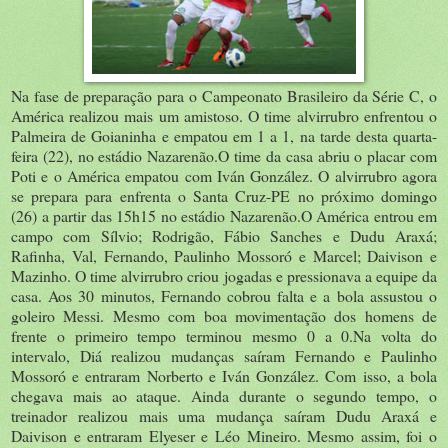
Na fase de preparação para o Campeonato Brasileiro da Série C, o
América realizou mais um amistoso. O time alvirrubro enfrentou o
Palmeira de Goianinha e empatou em 1 a 1, na tarde desta quarta-
feira (22), no estádio Nazarenão.O time da casa abriu o placar com
Poti e o América empatou com Iván González. O alvirrubro agora
se prepara para enfrenta o Santa Cruz-PE no próximo domingo
(26) a partir das 15h15 no estádio Nazarenão.O América entrou em
campo com Sílvio; Rodrigão, Fábio Sanches e Dudu Araxá;
Rafinha, Val, Fernando, Paulinho Mossoró e Marcel; Daivison e
Mazinho. O time alvirrubro criou jogadas e pressionava a equipe da
casa. Aos 30 minutos, Fernando cobrou falta e a bola assustou o
goleiro Messi. Mesmo com boa movimentação dos homens de
frente o primeiro tempo terminou mesmo 0 a 0.Na volta do
intervalo, Diá realizou mudanças saíram Fernando e Paulinho
Mossoró e entraram Norberto e Iván González. Com isso, a bola
chegava mais ao ataque. Ainda durante o segundo tempo, o
treinador realizou mais uma mudança saíram Dudu Araxá e
Daivison e entraram Elyeser e Léo Mineiro. Mesmo assim, foi o