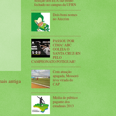
Seleção dos EUA faz treino
fechado no campus da UFRN
Dois bons nomes
no Alecrim
PASSOU POR
CIMA! ABC
GOLEIA O
SANTA CRUZ-RN
PELO
CAMPEONATO POTIGUAR!
Com atuação
apagada, Mossoró
leva virada do
ais antiga
CAP
Média de público
pagante dos
estaduais 2013