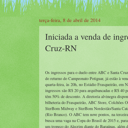
terça-feira, 8 de abril de 2014
Iniciada a venda de ing
Cruz-RN
Os ingressos para o duelo entre ABC e Santa Cruz
do returno do Campeonato Potiguar, já estão à vend
quarta-feira, às 20h, no Estádio Frasqueirão, em N
ingressos são R$ 20 para arquibancadas e R$ 40 pa
têm 50% de desconto. A diretoria alvinegra disponi
bilheteria do Frasqueirão, ABC Store, Colchões 
SterBom Midway e SterBom Nordestão/Santa Cata
(Rio Branco). O ABC tem nove pontos, na terceira
busca uma vaga na Copa do Brasil de 2015 e, para i
um tropeço do Alecrim diante do Baraúnas, além 