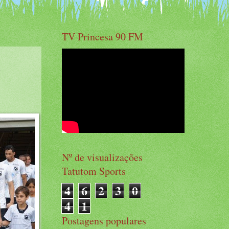
TV Princesa 90 FM
Nº de visualizações
Tatutom Sports
4
6
2
3
0
4
1
Postagens populares