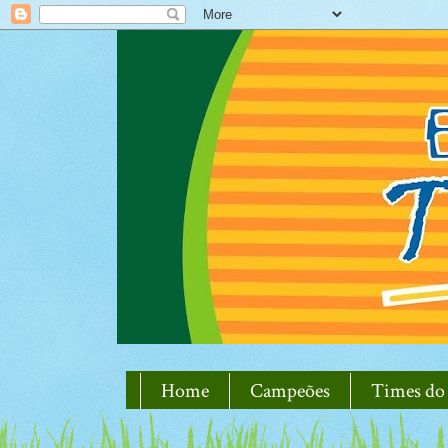
Home
Campeões
Times do