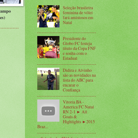
Seleção brasileira
 campo
feminina de vôlei
es)
fará amistosos em
Natal
Presidente do
Globo FC festeja
título da Copa FNF
e sonha com o
Estadual
Didira e Alvinho
são as novidades na
lista do ABC para
encarar o
Confiança
Vitoria BA -
America FC Natal
RN 2-1 ► All
Goals &
Highlights ►2015
Braz...