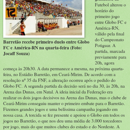
Futebol alterou o
horário do
primeiro jogo
entre Globo FC e
América-RN,
válido pela final
do Campeonato
Barretão recebe primeiro duelo entre Globo
Potiguar. A
FC e América-RN na quarta-feira (Foto:
partida, marcada
Jocaff Souza)
previamente para
20h, agora
começa às 20h30. A data permanece a mesma, na próxima quarta-
feira, no Estádio Barretão, em Ceará-Mirim. De acordo com a
resolução nº 35 da FNF, a alteração ocorreu após o pedido do
Globo FC. A segunda partida da decisão será no dia 30, às 20h, na
Arena das Dunas, em Natal. A ideia inicial da Federação era
realizar os dois jogos decisivos na Arena das Dunas, mas o clube de
Ceará-Mirim conseguiu manter o primeiro embate para o Barretão.
Fizemos grandes jogos e uma belíssima campanha jogando em
nossa casa. A torcida se fez presente e apoiou o Globo em todos os
jogos no Barretão, o que nos deu uma média de 3.000 torcedores
por jogo, mais do que muitos clubes do estado e do Nordeste. A