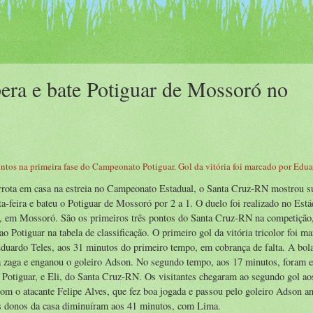
era e bate Potiguar de Mossoró no
pontos na primeira fase do Campeonato Potiguar. Gol da vitória foi marcado por Edua
rrota em casa na estreia no Campeonato Estadual, o Santa Cruz-RN mostrou s
ta-feira e bateu o Potiguar de Mossoró por 2 a 1. O duelo foi realizado no Está
, em Mossoró. São os primeiros três pontos do Santa Cruz-RN na competição
ao Potiguar na tabela de classificação. O primeiro gol da vitória tricolor foi m
duardo Teles, aos 31 minutos do primeiro tempo, em cobrança de falta. A bol
a zaga e enganou o goleiro Adson. No segundo tempo, aos 17 minutos, foram 
 Potiguar, e Eli, do Santa Cruz-RN. Os visitantes chegaram ao segundo gol ao
om o atacante Felipe Alves, que fez boa jogada e passou pelo goleiro Adson an
s donos da casa diminuíram aos 41 minutos, com Lima.