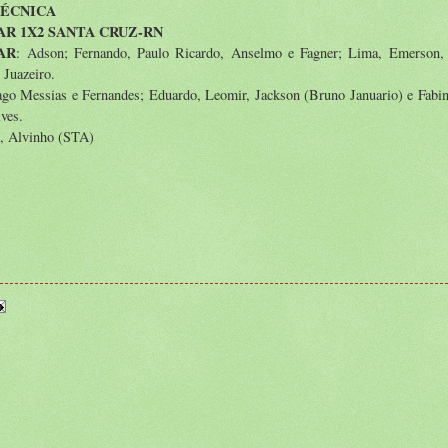
TÉCNICA
AR 1X2 SANTA CRUZ-RN
AR
: Adson; Fernando, Paulo Ricardo, Anselmo e Fagner; Lima, Emerson,
r Juazeiro.
ago Messias e Fernandes; Eduardo, Leomir, Jackson (Bruno Januario) e Fabi
lves.
), Alvinho (STA)