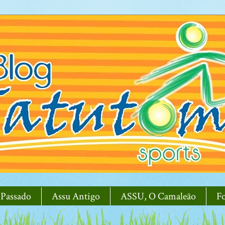
 Passado
Assu Antigo
ASSU, O Camaleão
F