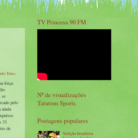
TV Princesa 90 FM
rdo Teles.
ua força
dio
Nº de visualizações
, se
Tatutom Sports
arcado pelo
a ainda
expulsos
Postagens populares
s 33
tes de
Seleção brasileira