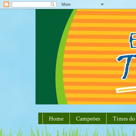
Home
Campeões
Times do