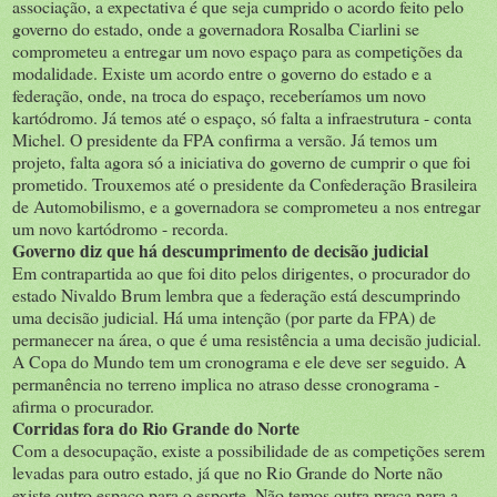
associação, a expectativa é que seja cumprido o acordo feito pelo
governo do estado, onde a governadora Rosalba Ciarlini se
comprometeu a entregar um novo espaço para as competições da
modalidade. Existe um acordo entre o governo do estado e a
federação, onde, na troca do espaço, receberíamos um novo
kartódromo. Já temos até o espaço, só falta a infraestrutura - conta
Michel. O presidente da FPA confirma a versão. Já temos um
projeto, falta agora só a iniciativa do governo de cumprir o que foi
prometido. Trouxemos até o presidente da Confederação Brasileira
de Automobilismo, e a governadora se comprometeu a nos entregar
um novo kartódromo - recorda.
Governo diz que há descumprimento de decisão judicial
Em contrapartida ao que foi dito pelos dirigentes, o procurador do
estado Nivaldo Brum lembra que a federação está descumprindo
uma decisão judicial. Há uma intenção (por parte da FPA) de
permanecer na área, o que é uma resistência a uma decisão judicial.
A Copa do Mundo tem um cronograma e ele deve ser seguido. A
permanência no terreno implica no atraso desse cronograma -
afirma o procurador.
Corridas fora do Rio Grande do Norte
Com a desocupação, existe a possibilidade de as competições serem
levadas para outro estado, já que no Rio Grande do Norte não
existe outro espaço para o esporte. Não temos outra praça para a