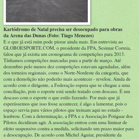
Kartódromo de Natal precisa ser desocupado para obras
da Arena das Dunas (Foto: Tiago Menezes)
E o que já está ruim pode piorar ainda mais. Em entrevista ao
GLOBOESPORTE.COM, o presidente da FPA, Sesimar Correia,
falou que já existia um cronograma de competições para 2013.
Tínhamos competições marcadas para a partir de março. Até
dezembro pelo menos dez competições estavam agendadas, além
dos torneios regionais, como o Norte-Nordeste da categoria, que
com a demolição não poderão mais acontecer - revelou. Ainda de
acordo com o dirigente, a Federação espera que se chegue a uma
conciliação, pois o esporte está sendo tratado com descaso. É um
descaso com o esporte o que estão fazendo. Por mais que já
esperássemos que isso fosse acontecer, é algo a lamentar, pois o
espaço servia para vários pilotos que treinam aqui no estado -
lembrou. Com a determinação, a FPA e a Associação Potiguar dos
Pilotos decidiram agir. A associação entrou com uma liminar de
efeito suspensivo contra a medida, solicitando um prazo maior para
a desocupação. De acordo com Michel Aguiar, presidente da