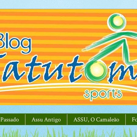
 Passado
Assu Antigo
ASSU, O Camaleão
F