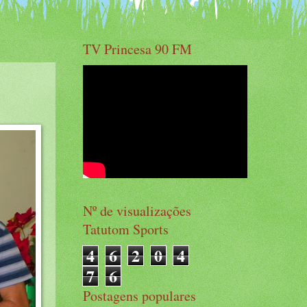
TV Princesa 90 FM
Nº de visualizações
Tatutom Sports
4
6
2
0
4
7
6
Postagens populares