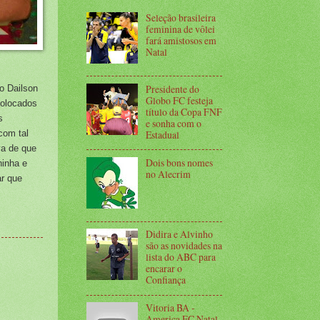
Seleção brasileira
feminina de vôlei
fará amistosos em
Natal
Presidente do
so Dailson
Globo FC festeja
colocados
título da Copa FNF
s
e sonha com o
com tal
Estadual
va de que
Dois bons nomes
ninha e
no Alecrim
ar que
Didira e Alvinho
são as novidades na
lista do ABC para
encarar o
Confiança
Vitoria BA -
America FC Natal