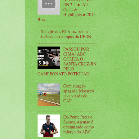
RN 2-1 ► All
Goals &
Highlights ►2015
Braz...
Seleção dos EUA faz treino
fechado no campus da UFRN
PASSOU POR
CIMA! ABC
GOLEIA O
SANTA CRUZ-RN
PELO
CAMPEONATO POTIGUAR!
Com atuação
apagada, Mossoró
leva virada do
CAP
Ex-Ponte Preta e
Santos, Alemão é
oficializado como
reforço do ABC