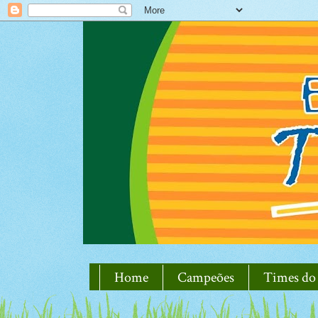
Home
Campeões
Times do