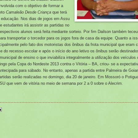
volvida com o objetivo de formar a
jeto
Camaleão Desde Criança
que terá
e educação. Nos dias de jogos em Assu
e estudantes irá assistir as partidas no
espectivos alunos será feita mediante sorteio. Por fim Dailson também teceu
ara transportar o torcedor para os jogos fora de casa da equipe. Quanto a is
ipalmente pelo fato dos motoristas dos ônibus da frota municipal que eram 
e do recesso escolar e após o início do ano letivo os ônibus serão destinado
unicipal de ensino o que inviabiliza integralmente a utilização dos veículos 
ngo pela Copa do Nordeste 2013 contra o Vitória – BA, criou- se a expectati
ntecipada para sábado. No entanto, apenas a partida entre Palmeira de Goia
rtidas serão realizadas no domingo, dia 20 de janeiro. Em Mossoró o Potigu
SSU que vem de vitória no meio de semana por 2 a 0 sobre o Alecrim.