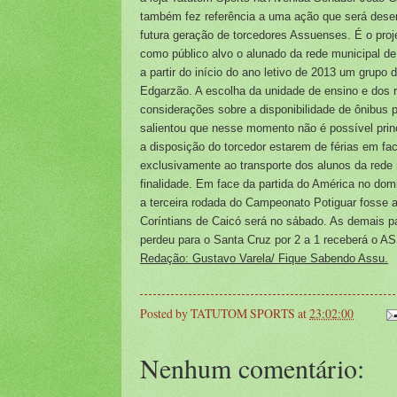
também fez referência a uma ação que será desen
futura geração de torcedores Assuenses. É o pro
como público alvo o alunado da rede municipal d
a partir do início do ano letivo de 2013 um grupo d
Edgarzão. A escolha da unidade de ensino e dos r
considerações sobre a disponibilidade de ônibus p
salientou que nesse momento não é possível princ
a disposição do torcedor estarem de férias em fac
exclusivamente ao transporte dos alunos da rede m
finalidade.
Em face da partida do América no domi
a terceira rodada do Campeonato Potiguar fosse a
Coríntians de Caicó será no sábado. As demais pa
perdeu para o Santa Cruz por 2 a 1 receberá o A
Redação: Gustavo Varela/ Fique Sabendo Assu.
Posted by
TATUTOM SPORTS
at
23:02:00
Nenhum comentário: