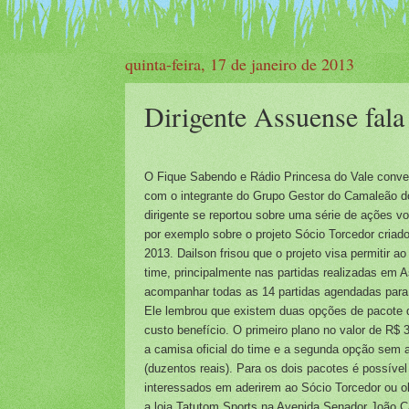
quinta-feira, 17 de janeiro de 2013
Dirigente Assuense fala
O Fique Sabendo e Rádio Princesa do Vale convers
com o integrante do Grupo Gestor do Camaleão d
dirigente se reportou sobre uma série de ações vo
por exemplo sobre o projeto Sócio Torcedor criad
2013. Dailson frisou que o projeto visa permitir 
time, principalmente nas partidas realizadas em 
acompanhar todas as 14 partidas agendadas para 
Ele lembrou que existem duas opções de pacote d
custo benefício. O primeiro plano no valor de R$ 
a camisa oficial do time e a segunda opção sem 
(duzentos reais). Para os dois pacotes é possíve
interessados em aderirem ao Sócio Torcedor ou ob
a loja Tatutom Sports na Avenida Senador João C