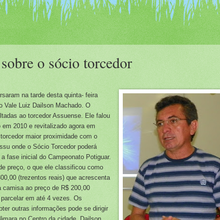
 sobre o sócio torcedor
aram na tarde desta quinta- feira
o Vale Luiz Dailson Machado. O
ltadas ao torcedor Assuense. Ele falou
o em 2010 e revitalizado agora em
ao torcedor maior proximidade com o
Assu onde o Sócio Torcedor poderá
a fase inicial do Campeonato Potiguar.
e preço, o que ele classificou como
300,00 (trezentos reais) que acrescenta
a camisa ao preço de R$ 200,00
l parcelar em até 4 vezes. Os
ter outras informações pode se dirigir
âmara no Centro da cidade. Dailson