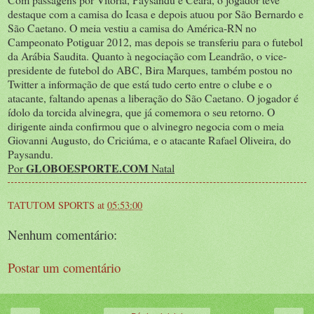
destaque com a camisa do Icasa e depois atuou por São Bernardo e
São Caetano. O meia vestiu a camisa do América-RN no
Campeonato Potiguar 2012, mas depois se transferiu para o futebol
da Arábia Saudita. Quanto à negociação com Leandrão, o vice-
presidente de futebol do ABC, Bira Marques, também postou no
Twitter a informação de que está tudo certo entre o clube e o
atacante, faltando apenas a liberação do São Caetano. O jogador é
ídolo da torcida alvinegra, que já comemora o seu retorno. O
dirigente ainda confirmou que o alvinegro negocia com o meia
Giovanni Augusto, do Criciúma, e o atacante Rafael Oliveira, do
Paysandu.
GLOBOESPORTE.COM
Por
Natal
TATUTOM SPORTS
at
05:53:00
Nenhum comentário:
Postar um comentário