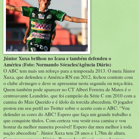
Júnior Xuxa brilhou no Icasa e também defendeu o
América (Foto: Normando Sóracles/Agência Diário)
O ABC tem mais um reforço para a temporada 2013. O meia Júnior
Xuxa, que defendeu o América-RN em 2012, fechou contrato com
o clube alvinegro e deve se apresentar nesta segunda ou terça-feira.
Quem também pode aparecer no CT Alberi Ferreira de Matos é o
centroavante Leandrão, que foi campeão da Série C em 2010 com a
camisa do Mais Querido e é ídolo da torcida abecedista. O jogador
postou em seu perfil no Twitter sobre o acerto com o ABC: “Vou
defender as cores do ABC! Espero que faça um grande trabalho e
que conquiste títulos. Com certeza vou vestir essa camisa e vou
honrar da melhor maneira possível! Espero dar meu melhor à toda
nação abecedista”. Júnior Xuxa tem 28 anos e 1,78m de altura.
Com passagens por Vitória, Paysandu e Ceará, o jogador teve