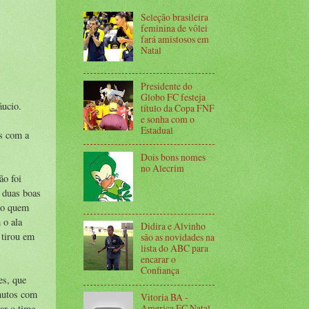
Seleção brasileira
feminina de vôlei
fará amistosos em
Natal
Presidente do
Globo FC festeja
áucio.
título da Copa FNF
e sonha com o
Estadual
as com a
Dois bons nomes
no Alecrim
ão foi
e duas boas
rno quem
 o ala
Didira e Alvinho
 tirou em
são as novidades na
lista do ABC para
encarar o
Confiança
es, que
inutos com
Vitoria BA -
America FC Natal
ar o time