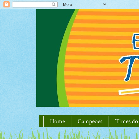
Home
Campeões
Times do