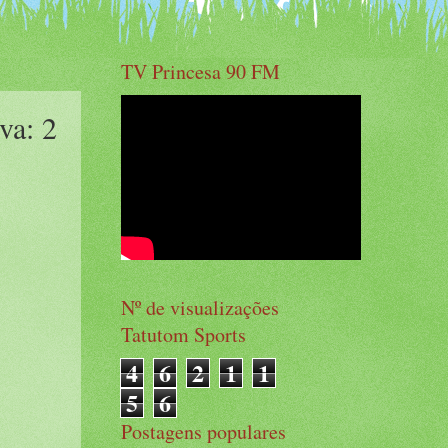
TV Princesa 90 FM
va: 2
Nº de visualizações
Tatutom Sports
4
6
2
1
1
5
6
Postagens populares