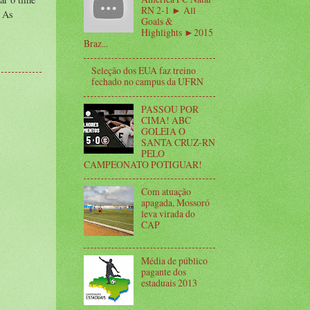
RN 2-1 ► All
. As
Goals &
Highlights ►2015
Braz...
Seleção dos EUA faz treino
fechado no campus da UFRN
PASSOU POR
CIMA! ABC
GOLEIA O
SANTA CRUZ-RN
PELO
CAMPEONATO POTIGUAR!
Com atuação
apagada, Mossoró
leva virada do
CAP
Média de público
pagante dos
estaduais 2013