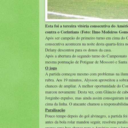
Esta foi a terceira vitória consecutiva do Améri
contra o Corintians (Foto: Ilmo Medeiros Gom
Após ser campeão do primeiro turno em cima do G
consecutiva aconteceu na noite desta quarta-feira
Delany descontou para os donos da casa.
Após a abertura do segundo turno do Campeonato Po
mesma pontuação de Potiguar de Mossoró e Santa 
O jogo
A partida começou mesmo com problemas na ilumina
rubra. Aos 19 minutos, Alysson aproveitou a sobra 
chances de ampliar. A melhor oportunidade do Cor
marcou novamente. Desta vez, com Gláucio de cabe
Jorginho expulso, mas ainda assim conseguiram im
cima da linha. O atacante chamou a responsabilida
Paralisação
Pouco tempo depois do gol alvinegro, a partida fo
antes da bola rolar mandou seguir, resolveu parali
apenas uma boa chance para o América com o latera