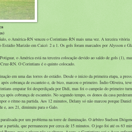
ca
es)
alo, o América-RN venceu o Corintians-RN mais uma vez. A terceira vitória
 no Estádio Marizão em Caicó: 2 a 1. Os gols foram marcados por Alysson e Gl
tiguar, o América está na terceira colocação devido ao saldo de gols (1), m
Cruz-RN. O Corintians é o quinto colocado.
ção em uma das torres do estádio. Desde o início da primeira etapa, a press
após cobrança de escanteio e, de bico, marcou o primeiro. Índio Oliveira, tev
intians empatar foi desperdiçada por Didi, mas foi o campeão do primeiro tu
ça após cobrança de escanteio. No segundo tempo, os donos da casa perderam
por o ritmo na partida. Aos 12 minutos, Delany só não marcou porque Daniel
de e, aos 21, diminuiu para o Galo.
i paralisada por um problema na torre de iluminação. O árbitro Suelson Diógen
sar a partida, que permaneceu por cerca de 15 minutos. O jogo foi até os 63 m
l Bruno, mas o placar não se alterou. Agora, o Cortintians vai a Assu enfrent