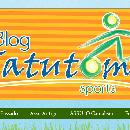
 Passado
Assu Antigo
ASSU, O Camaleão
F