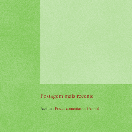
Postagem mais recente
Assinar:
Postar comentários (Atom)