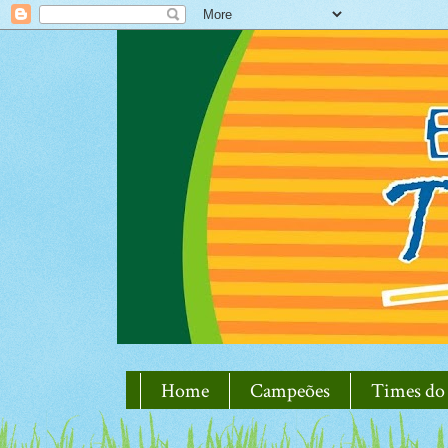
Home
Campeões
Times do