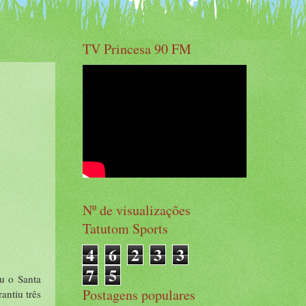
TV Princesa 90 FM
Nº de visualizações
Tatutom Sports
4
6
2
3
3
7
5
u o Santa
Postagens populares
antiu três