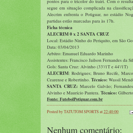
pontos para o tricolor do trairi. Com o resul
segue em situação complicada na classifica
Alecrim enfrenta o Potiguar, no estádio N
partidas estão marcadas para às 17h.
Ficha técnica
ALECRIM 0 x 2 SANTA CRUZ
Local: Estádio Ninho do Periquito, em São 
Data: 03/04/2013
Arbitro: Emanuel Eduardo Marinho
Assistentes: Francisco Jailson Fernandes da Si
Gols: Santa Cruz: Alvinho (33'/1T e 44'/1T)
ALECRIM
: Rodrigues; Bruno Recife, Marco
Técnico:
Cearense e Robertinho.
Wassil Mend
SANTA CRUZ:
Marcelo Galvão; Fernandes
Técnico:
Alvinho e Maurício Pantera.
Gilbert
Fonte: FutebolPotiguar.com.br
Posted by
TATUTOM SPORTS
at
22:40:00
Nenhum comentário: