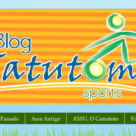
 Passado
Assu Antigo
ASSU, O Camaleão
F