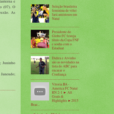
lanterna e
Seleção brasileira
o (07). O
feminina de vôlei
rezão. As
fará amistosos em
Natal
Presidente do
Globo FC festeja
título da Copa FNF
e sonha com o
Estadual
Didira e Alvinho
são as novidades na
; Juninho
lista do ABC para
encarar o
 Janeudo;
Confiança
Vitoria BA -
America FC Natal
RN 2-1 ► All
Goals &
Highlights ►2015
Braz...