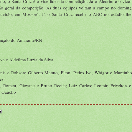
tado, o Santa Cruz é o vice-líder da competição. Já o Alecrim é o vice-
ção geral da competição. As duas equipes voltam a campo no doming
ogueirão, em Mossoró. Já o Santa Cruz recebe o ABC no estádio Ibe
Gonçalo do Amarante/RN
lva e Aldeilma Luzia da Silva
nis e Robson; Gilberto Matuto, Elton, Pedro Ivo, Whigor e Marcinho
es
, Romeu, Giovane e Bruno Recife; Luiz Carlos; Leomir, Erivelton e
o Gaúcho