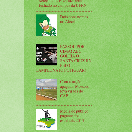
Seleção dos EUA faz treino
fechado no campus da UFRN
Dois bons nomes
no Alecrim
PASSOU POR
CIMA! ABC
GOLEIA O
SANTA CRUZ-RN
PELO
CAMPEONATO POTIGUAR!
Com atuação
apagada, Mossoró
leva virada do
CAP
Média de público
pagante dos
estaduais 2013