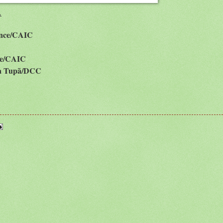
A
nce/CAIC
ce/CAIC
ha Tupã/DCC