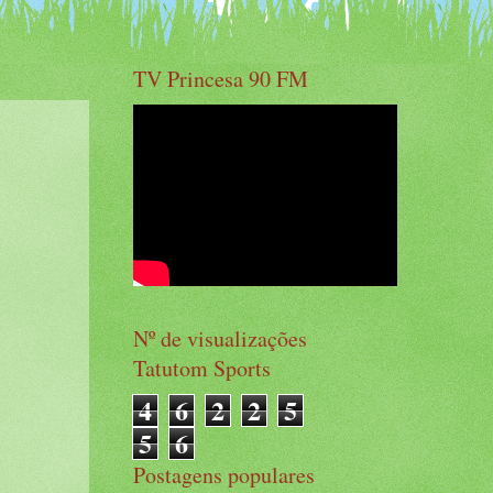
TV Princesa 90 FM
Nº de visualizações
Tatutom Sports
4
6
2
2
5
5
6
Postagens populares