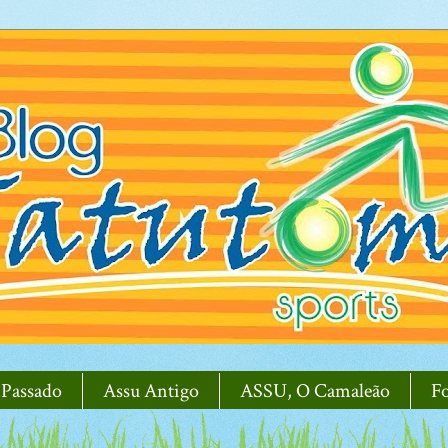
 Passado
Assu Antigo
ASSU, O Camaleão
F