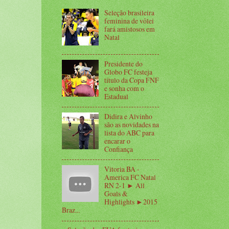
Seleção brasileira
feminina de vôlei
fará amistosos em
Natal
Presidente do
Globo FC festeja
título da Copa FNF
e sonha com o
Estadual
Didira e Alvinho
são as novidades na
lista do ABC para
encarar o
Confiança
Vitoria BA -
America FC Natal
RN 2-1 ► All
Goals &
Highlights ►2015
Braz...