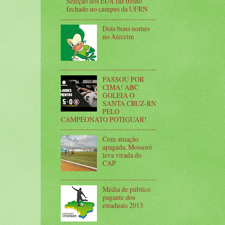
Seleção dos EUA faz treino
fechado no campus da UFRN
Dois bons nomes
no Alecrim
PASSOU POR
CIMA! ABC
GOLEIA O
SANTA CRUZ-RN
PELO
CAMPEONATO POTIGUAR!
Com atuação
apagada, Mossoró
leva virada do
CAP
Média de público
pagante dos
estaduais 2013