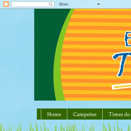
Home
Campeões
Times do