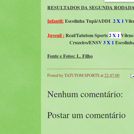
RESULTADOS DA SEGUNDA RODAD
Infantil:
Escolinha Tupã/ADDI
2 X 1
Vile
Juvenil :
Real/Tatutom Sports
2 X 1
Vilen
Cruzeiro/ENSV
3 X 1
Escolin
Fonte e Fotos: L. Filho
Posted by
TATUTOM SPORTS
at
22:47:00
Nenhum comentário:
Postar um comentário