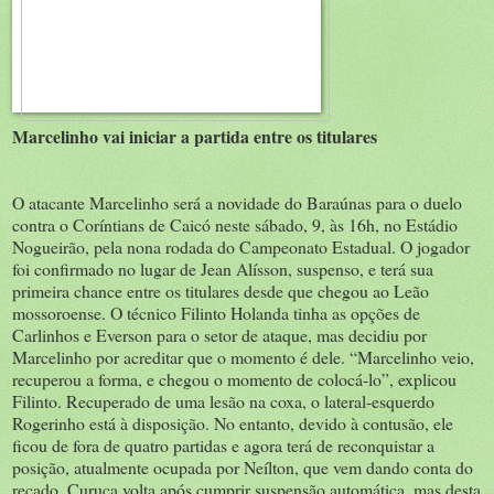
Marcelinho vai iniciar a partida entre os titulares
O atacante Marcelinho será a novidade do Baraúnas para o duelo
contra o Coríntians de Caicó neste sábado, 9, às 16h, no Estádio
Nogueirão, pela nona rodada do Campeonato Estadual. O jogador
foi confirmado no lugar de Jean Alísson, suspenso, e terá sua
primeira chance entre os titulares desde que chegou ao Leão
mossoroense. O técnico Filinto Holanda tinha as opções de
Carlinhos e Everson para o setor de ataque, mas decidiu por
Marcelinho por acreditar que o momento é dele. “Marcelinho veio,
recuperou a forma, e chegou o momento de colocá-lo”, explicou
Filinto. Recuperado de uma lesão na coxa, o lateral-esquerdo
Rogerinho está à disposição. No entanto, devido à contusão, ele
ficou de fora de quatro partidas e agora terá de reconquistar a
posição, atualmente ocupada por Neílton, que vem dando conta do
recado. Curuca volta após cumprir suspensão automática, mas desta