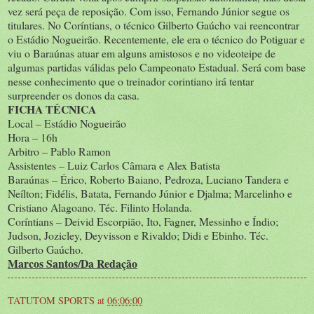
vez será peça de reposição. Com isso, Fernando Júnior segue os
titulares. No Coríntians, o técnico Gilberto Gaúcho vai reencontrar
o Estádio Nogueirão. Recentemente, ele era o técnico do Potiguar e
viu o Baraúnas atuar em alguns amistosos e no videoteipe de
algumas partidas válidas pelo Campeonato Estadual. Será com base
nesse conhecimento que o treinador corintiano irá tentar
surpreender os donos da casa.
FICHA TÉCNICA
Local – Estádio Nogueirão
Hora – 16h
Arbitro – Pablo Ramon
Assistentes – Luiz Carlos Câmara e Alex Batista
Baraúnas – Érico, Roberto Baiano, Pedroza, Luciano Tandera e
Neílton; Fidélis, Batata, Fernando Júnior e Djalma; Marcelinho e
Cristiano Alagoano. Téc. Filinto Holanda.
Coríntians – Deivid Escorpião, Ito, Fagner, Messinho e Índio;
Judson, Jozicley, Deyvisson e Rivaldo; Didi e Ebinho. Téc.
Gilberto Gaúcho.
Marcos Santos/Da Redação
TATUTOM SPORTS
at
06:06:00