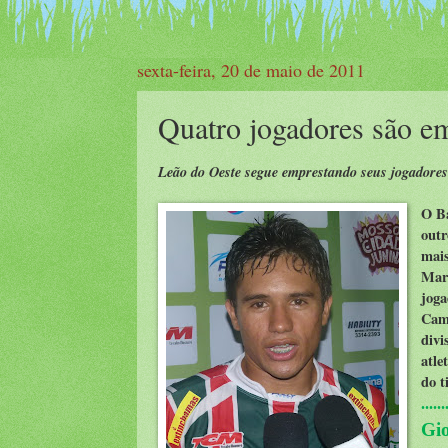
sexta-feira, 20 de maio de 2011
Quatro jogadores são e
Leão do Oeste segue emprestando seus jogadores
O B
outr
mais
Mar
joga
Camp
divi
atle
do t
......
Gi