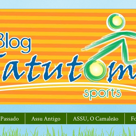
 Passado
Assu Antigo
ASSU, O Camaleão
F