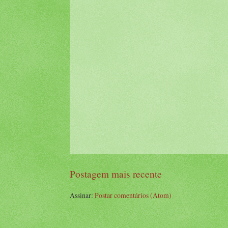
Postagem mais recente
Assinar:
Postar comentários (Atom)