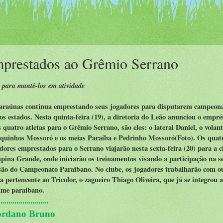
mprestados ao Grêmio Serrano
 para mantê-los em atividade
araúnas continua emprestando seus jogadores para disputarem campeon
os estados. Nesta quinta-feira (19), a diretoria do Leão anunciou o empr
 quatro atletas para o Grêmio Serrano, são eles: o lateral Daniel, o volan
quinhos Mossoró e os meias Paraíba e Pedrinho Mossoró(Foto). Os quat
dores emprestados para o Serrano viajarão nesta sexta-feira (20) para a 
ina Grande, onde iniciarão os treinamentos visando a participação na 
são do Campeonato Paraibano. No clube, os jogadores trabalharão com o
ta pertencente ao Tricolor, o zagueiro Thiago Oliveira, que já se integrou 
ime paraibano.
........................
.
ordano Bruno