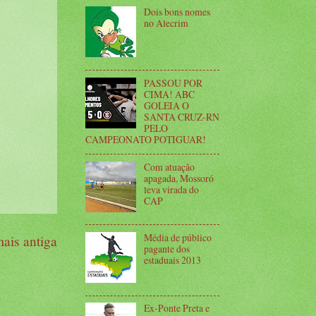
Dois bons nomes
no Alecrim
PASSOU POR
CIMA! ABC
GOLEIA O
SANTA CRUZ-RN
PELO
CAMPEONATO POTIGUAR!
Com atuação
apagada, Mossoró
leva virada do
CAP
Média de público
ais antiga
pagante dos
estaduais 2013
Ex-Ponte Preta e