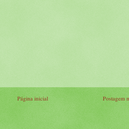
Página inicial
Postagem m