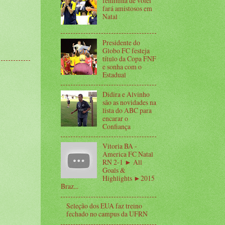
feminina de vôlei
fará amistosos em
Natal
Presidente do
Globo FC festeja
título da Copa FNF
e sonha com o
Estadual
Didira e Alvinho
são as novidades na
lista do ABC para
encarar o
Confiança
Vitoria BA -
America FC Natal
RN 2-1 ► All
Goals &
Highlights ►2015
Braz...
Seleção dos EUA faz treino
fechado no campus da UFRN