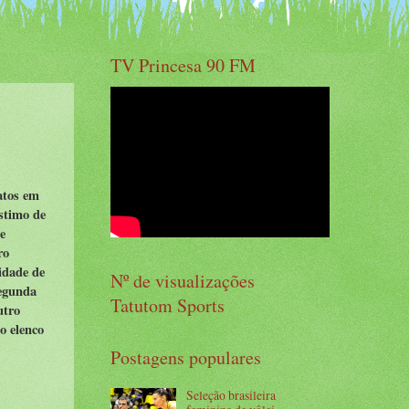
TV Princesa 90 FM
atos em
éstimo de
te
ro
cidade de
Nº de visualizações
segunda
Tatutom Sports
utro
ao elenco
Postagens populares
Seleção brasileira