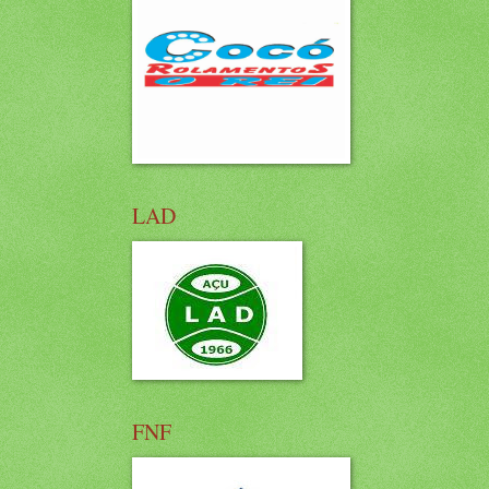
LAD
FNF