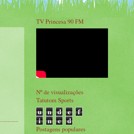
TV Princesa 90 FM
Nº de visualizações
Tatutom Sports
u
n
d
e
f
i
n
e
d
Postagens populares