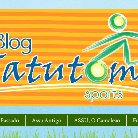
 Passado
Assu Antigo
ASSU, O Camaleão
F