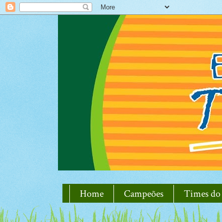
Home
Campeões
Times do