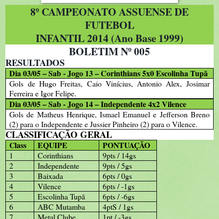
8º CAMPEONATO ASSUENSE DE
FUTEBOL
INFANTIL 2014 (Ano Base 1999)
BOLETIM Nº 005
RESULTADOS
Dia 03/05 – Sab - Jogo 13 – Corinthians 5x0 Escolinha Tupã
Gols de Hugo Freitas, Caio Vinícius, Antonio Alex, Josimar
Ferreira e Igor Felipe.
Dia 03/05 – Sab - Jogo 14 – Independente 4x2 Vilence
Gols de Matheus Henrique, Ismael Emanuel e Jefferson Breno
(2) para o Independente e Jussier Pinheiro (2) para o Vilence.
CLASSIFICAÇÃO GERAL
Class
EQUIPE
PONTUAÇÃO
1
Corinthians
9pts / 14gs
2
Independente
9pts / 5gs
3
Baixada
6pts / 0gs
4
Vilence
6pts / -1gs
5
Escolinha Tupã
6pts / -6gs
6
ABC Mutamba
4ptS / 1gs
7
Metal Clube
1pt / -3gs