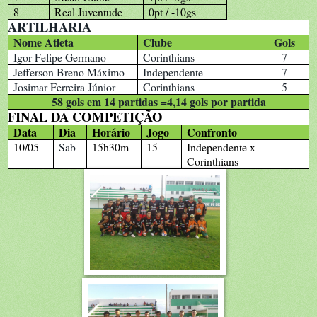
8
Real Juventude
0pt / -10gs
ARTILHARIA
Nome Atleta
Clube
Gols
Igor Felipe Germano
Corinthians
7
Jefferson Breno Máximo
Independente
7
Josimar Ferreira Júnior
Corinthians
5
58 gols em 14 partidas =4,14 gols por partida
FINAL DA COMPETIÇÃO
Data
Dia
Horário
Jogo
Confronto
10/05
Sab
15h30m
15
Independente x
Corinthians