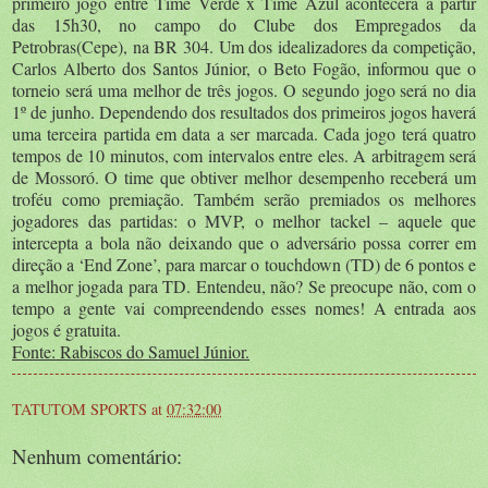
primeiro jogo entre Time Verde x Time Azul acontecerá a partir
das 15h30, no campo do Clube dos Empregados da
Petrobras(Cepe), na BR 304. Um dos idealizadores da competição,
Carlos Alberto dos Santos Júnior, o Beto Fogão, informou que o
torneio será uma melhor de três jogos. O segundo jogo será no dia
1º de junho. Dependendo dos resultados dos primeiros jogos haverá
uma terceira partida em data a ser marcada. Cada jogo terá quatro
tempos de 10 minutos, com intervalos entre eles. A arbitragem será
de Mossoró. O time que obtiver melhor desempenho receberá um
troféu como premiação. Também serão premiados os melhores
jogadores das partidas: o MVP, o melhor tackel – aquele que
intercepta a bola não deixando que o adversário possa correr em
direção a ‘End Zone’, para marcar o touchdown (TD) de 6 pontos e
a melhor jogada para TD. Entendeu, não? Se preocupe não, com o
tempo a gente vai compreendendo esses nomes! A entrada aos
jogos é gratuita.
Fonte: Rabiscos do Samuel Júnior.
TATUTOM SPORTS
at
07:32:00
Nenhum comentário: