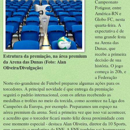
Campeonato
Potiguar, entre
América-RN e
Globo FC, nesta
quarta-feira. A
expectativa é de
uma grande festa
na Arena das
Dunas, que
recebe a primeira
Estrutura da premiação, na área premium
decisão de sua
da Arena das Dunas (Foto: Alan
história. O jogo
Oliveira/Divulgação)
começa às 20h, e
a Federação
Norte-rio-grandense de Futebol preparou algumas ações para os
torcedores. A principal novidade é que entrega da premiação
seguirá o padrão internacional, com os atletas recebendo as
medalhas e troféus no meio da torcida, como acontece na Liga dos
Campeões da Europa, por exemplo. Preparamos um espaço na
aérea premium da arena. Será a primeira vez que isso vai acontecer,
e acredito que o torcedor ficará muito feliz dessa proximidade com
esse momento especial - destaca Alan Oliveira, diretor da 10 Sports,
que gerencia o marketing da FNF. A FNF também vai homenagear