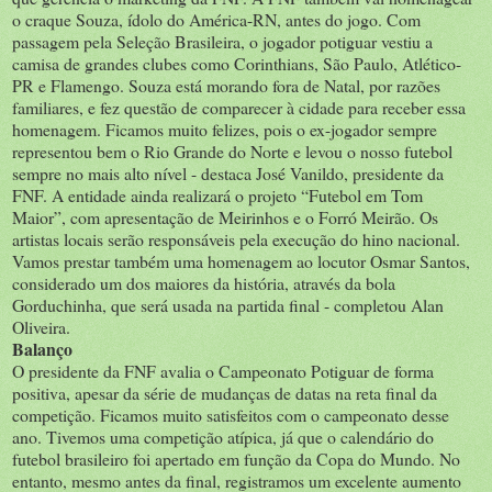
o craque Souza, ídolo do América-RN, antes do jogo. Com
passagem pela Seleção Brasileira, o jogador potiguar vestiu a
camisa de grandes clubes como Corinthians, São Paulo, Atlético-
PR e Flamengo. Souza está morando fora de Natal, por razões
familiares, e fez questão de comparecer à cidade para receber essa
homenagem. Ficamos muito felizes, pois o ex-jogador sempre
representou bem o Rio Grande do Norte e levou o nosso futebol
sempre no mais alto nível - destaca José Vanildo, presidente da
FNF. A entidade ainda realizará o projeto “Futebol em Tom
Maior”, com apresentação de Meirinhos e o Forró Meirão. Os
artistas locais serão responsáveis pela execução do hino nacional.
Vamos prestar também uma homenagem ao locutor Osmar Santos,
considerado um dos maiores da história, através da bola
Gorduchinha, que será usada na partida final - completou Alan
Oliveira.
Balanço
O presidente da FNF avalia o Campeonato Potiguar de forma
positiva, apesar da série de mudanças de datas na reta final da
competição. Ficamos muito satisfeitos com o campeonato desse
ano. Tivemos uma competição atípica, já que o calendário do
futebol brasileiro foi apertado em função da Copa do Mundo. No
entanto, mesmo antes da final, registramos um excelente aumento