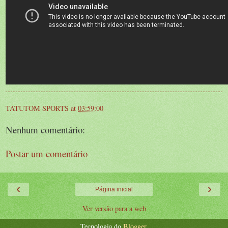
TATUTOM SPORTS
at
03:59:00
Nenhum comentário:
Postar um comentário
‹
›
Página inicial
Ver versão para a web
Tecnologia do
Blogger
.