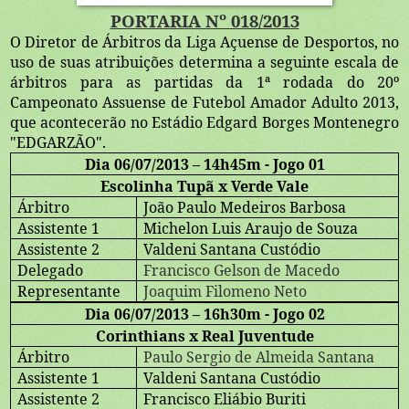
PORTARIA Nº 018/2013
O Diretor de Árbitros da Liga Açuense de Desportos, no
uso de suas atribuições determina a seguinte escala de
árbitros para as partidas da 1ª rodada do 20º
Campeonato Assuense de Futebol Amador Adulto 2013,
que acontecerão no Estádio Edgard Borges Montenegro
"EDGARZÃO".
Dia 06/07/2013 – 14h45m - Jogo 01
Escolinha Tupã x Verde Vale
Árbitro
João Paulo Medeiros Barbosa
Assistente 1
Michelon Luis Araujo de Souza
Assistente 2
Valdeni Santana Custódio
Delegado
Francisco Gelson de Macedo
Representante
Joaquim Filomeno Neto
Dia 06/07/2013 – 16h30m - Jogo 02
Corinthians x Real Juventude
Árbitro
Paulo Sergio de Almeida Santana
Assistente 1
Valdeni Santana Custódio
Assistente 2
Francisco Eliábio Buriti