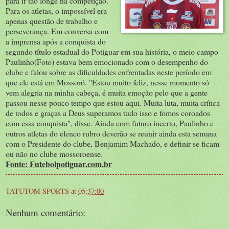
para ir tão longe na competição.
Para os atletas, o impossível era
apenas questão de trabalho e
perseverança. Em conversa com
a imprensa após a conquista do
segundo título estadual do Potiguar em sua história, o meio campo
Paulinho(Foto) estava bem emocionado com o desempenho do
clube e falou sobre as dificuldades enfrentadas neste período em
que ele está em Mossoró. "Estou muito feliz, nesse momento só
vem alegria na minha cabeça, é muita emoção pelo que a gente
passou nesse pouco tempo que estou aqui. Muita luta, muita crítica
de todos e graças a Deus superamos tudo isso e fomos coroados
com essa conquista'', disse. Ainda com futuro incerto, Paulinho e
outros atletas do elenco rubro deverão se reunir ainda esta semana
com o Presidente do clube, Benjamim Machado, e definir se ficam
ou não no clube mossoroense.
Fonte: Futebolpotiguar.com.br
TATUTOM SPORTS
at
05:37:00
Nenhum comentário: