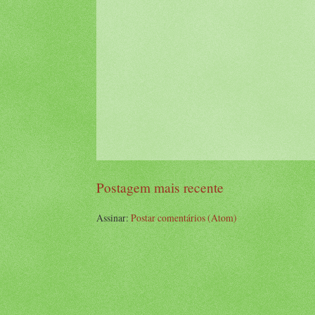
Postagem mais recente
Assinar:
Postar comentários (Atom)