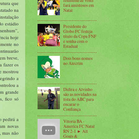
feminina de vôlei
rutura que
fará amistosos em
statado na
Natal
instalação
do estádio
Presidente do
 nenhum”,
Globo FC festeja
título da Copa FNF
ência hoje
e sonha com o
almente no
Estadual
ntinuarão
 em breve,
Dois bons nomes
no Alecrim
a fazer os
se mostrou
negrindo a
ontrolou a
Didira e Alvinho
 um grande
são as novidades na
, fico só
lista do ABC para
encarar o
Confiança
o pedirá a
Vitoria BA -
ram novas
America FC Natal
RN 2-1 ► All
r, mas não
Goals &