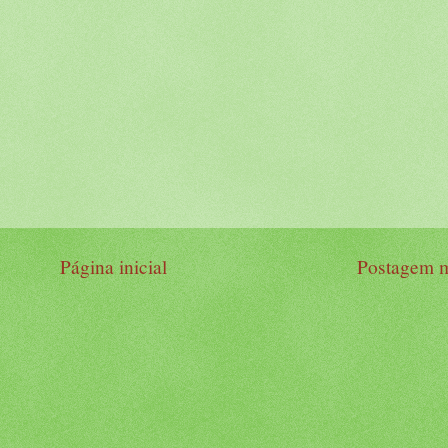
Página inicial
Postagem m