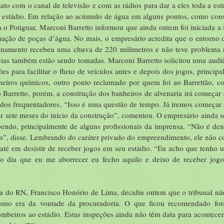
tato com o canal de televisão e com as rádios para dar a eles toda a est
o estádio. Em relação ao acúmulo de água em alguns pontos, como con
ra o Potiguar, Marconi Barretto informou que ainda ontem foi iniciada a 
mação de poças d’água. No mais, o empresário acredita que o entorno 
onamento recebeu uma chuva de 220 milímetros e não teve problema
ncias também estão sendo tomadas. Marconi Barretto solicitou uma audi
ões para facilitar o fluxo de veículos antes e depois dos jogos, princip
eiros químicos, outro ponto reclamado por quem foi ao Barrettão, co
 Barretto, porém, a construção dos banheiros de alvenaria irá começar
dos frequentadores. “Isso é uma questão de tempo. Já iremos começar 
ar sete meses do início da construção”, comentou. O empresário ainda 
endo, principalmente de alguns profissionais da imprensa. “Não é de
s”, disse. Lembrando do caráter privado do empreendimento, ele não c
u até em desistir de receber jogos em seu estádio. “Eu acho que tenho
o dia que eu me aborrecer eu fecho aquilo e deixo de receber jogos
va do RN, Francisco Honório de Lima, decidiu ontem que o tribunal nã
como era da vontade da procuradoria. O que ficou recomendado fo
ombeiros ao estádio. Estas inspeções ainda não têm data para acontece