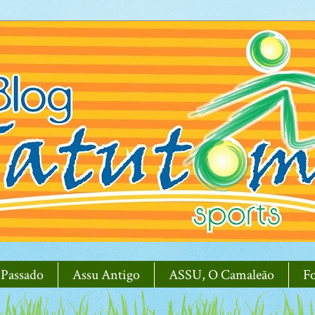
 Passado
Assu Antigo
ASSU, O Camaleão
F