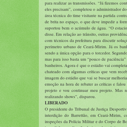
para realizar as transmissões. “Já fizemos con
eles precisam”, completou o administrador d
área técnica do time visitante na partida cont
de brita no espaço, o que deve impedir a for
suportou bem o acúmulo de água. “O estaci
disse. Em relação ao trânsito, outras providê
com técnicos da prefeitura para discutir soluç
perímetro urbano de Ceará-Mirim. Já os banh
sendo a única opção para o torcedor. Segundo
mas para isso basta um “pouco de paciência” 
banheiros. Agora é que o estádio vai complet
chateado com algumas críticas que vem receb
imagem do estádio que vai se buscar melhoria
emoção na hora de rebater as críticas e falo
projeto e vou continuar meu projeto. Mas n
realizando shows”, disparou.
LIBERADO
O presidente do Tribunal de Justiça Desporti
interdição do Barrettão, em Ceará-Mirim, 
inspeções da Polícia Militar e do Corpo de B