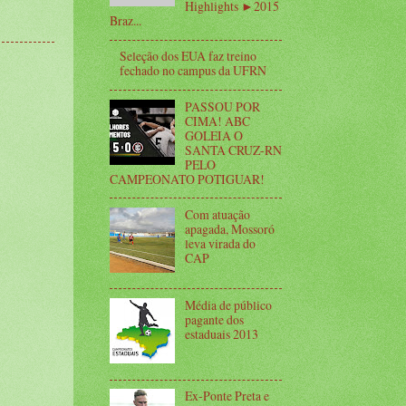
Highlights ►2015
Braz...
Seleção dos EUA faz treino
fechado no campus da UFRN
PASSOU POR
CIMA! ABC
GOLEIA O
SANTA CRUZ-RN
PELO
CAMPEONATO POTIGUAR!
Com atuação
apagada, Mossoró
leva virada do
CAP
Média de público
pagante dos
estaduais 2013
Ex-Ponte Preta e