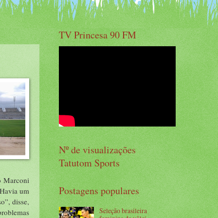
TV Princesa 90 FM
Nº de visualizações
Tatutom Sports
o Marconi
Postagens populares
 “Havia um
o”, disse,
Seleção brasileira
problemas