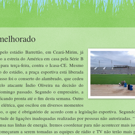
 melhorado
pelo estádio Barrettão, em Ceará-Mirim, já
do a estreia do América em casa pela Série B
para terça-feira, contra o Icasa-CE. Mesmo
 do estádio, a praça esportiva está liberada
asso foi o conserto do alambrado, que cedeu
o atacante Índio Oliveira na decisão do
 domingo passado. Segundo o empresário, a
 ficando pronta até o fim desta semana. Outro
a elétrica, que oscilou em diversos momentos
o, o que é obrigatório de acordo com a legislação esportiva. Segund
rtude de ligações inadequadas realizadas por pessoas não autorizadas.
a nas linhas de energia. Iremos coordenar para não acontecer mais iss
 começaram a serem tomadas as equipes de rádio e TV não terão mais 