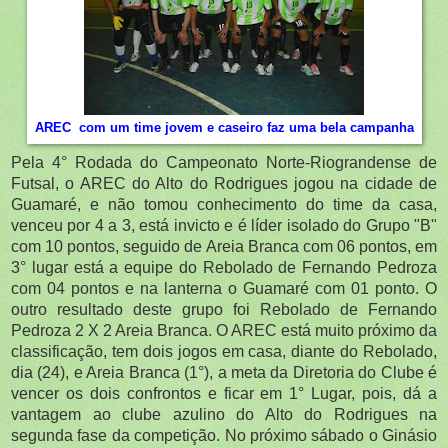
AREC com um time jovem e caseiro faz uma bela campanha
Pela 4° Rodada do Campeonato Norte-Riograndense de
Futsal, o AREC do Alto do Rodrigues jogou na cidade de
Guamaré, e não tomou conhecimento do time da casa,
venceu por 4 a 3, está invicto e é líder isolado do Grupo "B"
com 10 pontos, seguido de Areia Branca com 06 pontos, em
3° lugar está a equipe do Rebolado de Fernando Pedroza
com 04 pontos e na lanterna o Guamaré com 01 ponto. O
outro resultado deste grupo foi Rebolado de Fernando
Pedroza 2 X 2 Areia Branca. O AREC está muito próximo da
classificação, tem dois jogos em casa, diante do Rebolado,
dia (24), e Areia Branca (1°), a meta da Diretoria do Clube é
vencer os dois confrontos e ficar em 1° Lugar, pois, dá a
vantagem ao clube azulino do Alto do Rodrigues na
segunda fase da competição. No próximo sábado o Ginásio