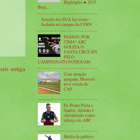
Highlights ►2015
Braz...
Seleção dos EUA faz treino
fechado no campus da UFRN
PASSOU POR
CIMA! ABC
GOLEIA O
SANTA CRUZ-RN
PELO
CAMPEONATO POTIGUAR!
ais antiga
Com atuação
apagada, Mossoró
leva virada do
CAP
Ex-Ponte Preta e
Santos, Alemão é
oficializado como
reforço do ABC
Média de público