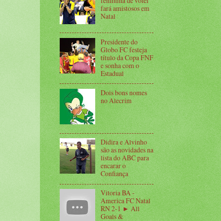
feminina de vôlei
fará amistosos em
Natal
Presidente do
Globo FC festeja
título da Copa FNF
e sonha com o
Estadual
Dois bons nomes
no Alecrim
Didira e Alvinho
são as novidades na
lista do ABC para
encarar o
Confiança
Vitoria BA -
America FC Natal
RN 2-1 ► All
Goals &