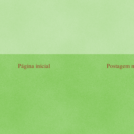
Página inicial
Postagem m