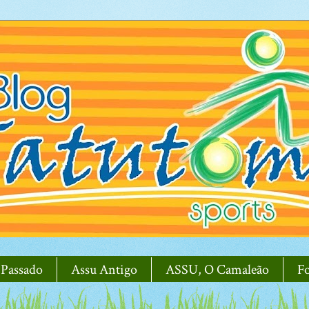
 Passado
Assu Antigo
ASSU, O Camaleão
F