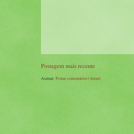
Postagem mais recente
Assinar:
Postar comentários (Atom)