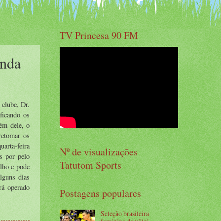
TV Princesa 90 FM
unda
clube, Dr.
ficando os
ém dele, o
retomar os
uarta-feira
Nº de visualizações
s por pelo
Tatutom Sports
lho e pode
lguns dias
rá operado
Postagens populares
Seleção brasileira