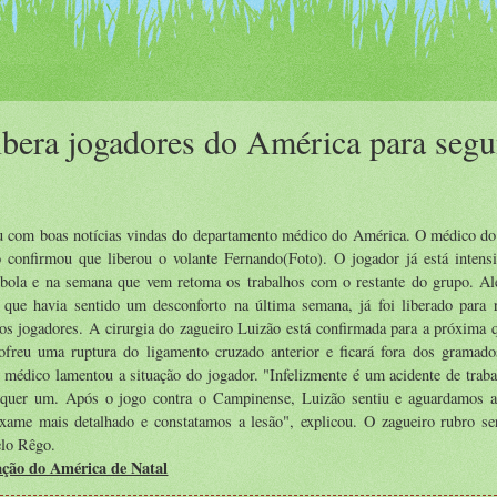
bera jogadores do América para seg
com boas notícias vindas do departamento médico do América. O médico do 
 confirmou que liberou o volante Fernando(Foto). O jogador já está intensi
bola e na semana que vem retoma os trabalhos com o restante do grupo. Al
 que havia sentido um desconforto na última semana, já foi liberado para 
s jogadores. A cirurgia do zagueiro Luizão está confirmada para a próxima q
ofreu uma ruptura do ligamento cruzado anterior e ficará fora dos gramado
médico lamentou a situação do jogador. "Infelizmente é um acidente de traba
lquer um. Após o jogo contra o Campinense, Luizão sentiu e aguardamos a
exame mais detalhado e constatamos a lesão", explicou. O zagueiro rubro se
lo Rêgo.
ção do América de Natal