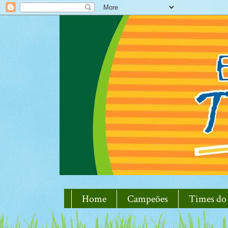
Home
Campeões
Times do