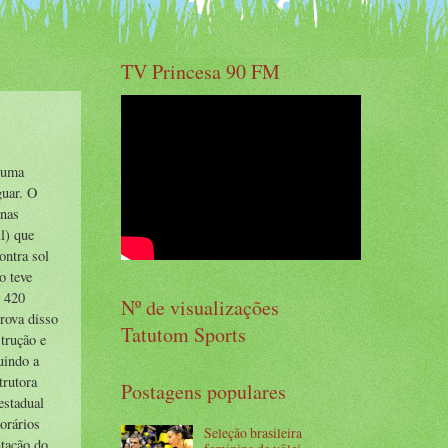
TV Princesa 90 FM
u uma
guar. O
 nas
l) que
ontra sol
o teve
$ 420
Nº de visualizações
prova disso
Tatutom Sports
strução e
uindo a
trutora
Postagens populares
estadual
orários
Seleção brasileira
ntação do