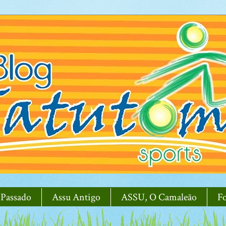
 Passado
Assu Antigo
ASSU, O Camaleão
F