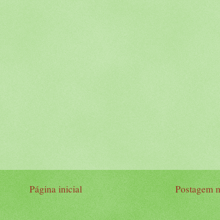
Página inicial
Postagem m