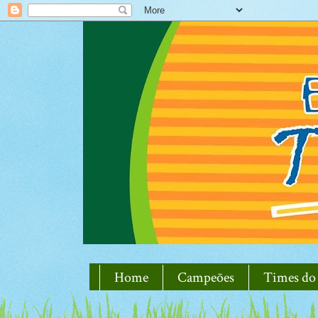
Home
Campeões
Times do