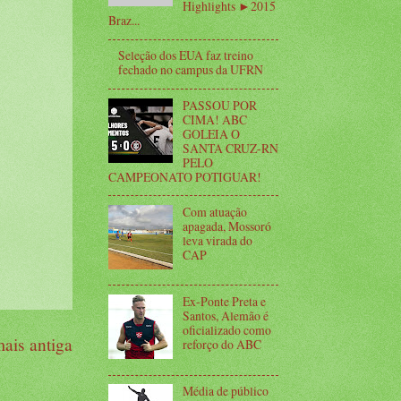
Highlights ►2015
Braz...
Seleção dos EUA faz treino
fechado no campus da UFRN
PASSOU POR
CIMA! ABC
GOLEIA O
SANTA CRUZ-RN
PELO
CAMPEONATO POTIGUAR!
Com atuação
apagada, Mossoró
leva virada do
CAP
Ex-Ponte Preta e
Santos, Alemão é
oficializado como
ais antiga
reforço do ABC
Média de público