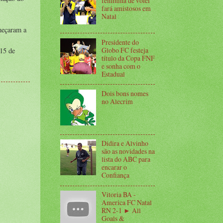
feminina de vôlei
fará amistosos em
Natal
meçaram a
Presidente do
Globo FC festeja
15 de
título da Copa FNF
e sonha com o
Estadual
Dois bons nomes
no Alecrim
Didira e Alvinho
são as novidades na
lista do ABC para
encarar o
Confiança
Vitoria BA -
America FC Natal
RN 2-1 ► All
Goals &