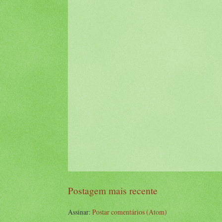
Postagem mais recente
Assinar:
Postar comentários (Atom)