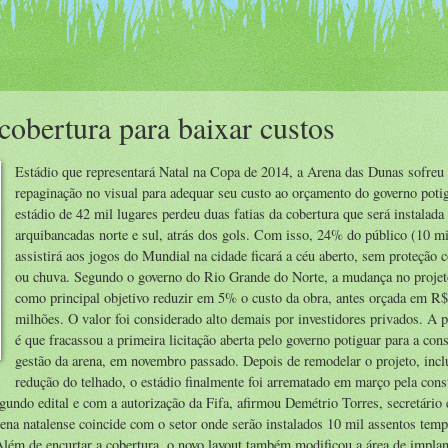
obertura para baixar custos
Estádio que representará Natal na Copa de 2014, a Arena das Dunas sofre
repaginação no visual para adequar seu custo ao orçamento do governo poti
estádio de 42 mil lugares perdeu duas fatias da cobertura que será instalada
arquibancadas norte e sul, atrás dos gols. Com isso, 24% do público (10 mi
assistirá aos jogos do Mundial na cidade ficará a céu aberto, sem proteção c
ou chuva. Segundo o governo do Rio Grande do Norte, a mudança no projet
como principal objetivo reduzir em 5% o custo da obra, antes orçada em R
milhões. O valor foi considerado alto demais por investidores privados. A 
é que fracassou a primeira licitação aberta pelo governo potiguar para a con
gestão da arena, em novembro passado. Depois de remodelar o projeto, incl
redução do telhado, o estádio finalmente foi arrematado em março pela cons
undo edital e com a autorização da Fifa, afirmou Demétrio Torres, secretário 
rena natalense coincide com o setor onde serão instalados 10 mil assentos temp
 Além de encurtar a cobertura, o novo layout também modificou a área de impla