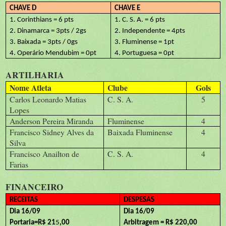
CHAVE D
CHAVE E
1. Corinthians = 6 pts
1. C. S. A. = 6 pts
2. Dinamarca = 3pts / 2gs
2. Independente = 4pts
3. Baixada = 3pts / 0gs
3. Fluminense = 1pt
4. Operário Mendubim = 0pt
4. Portuguesa = 0pt
ARTILHARIA
Nome Atleta
Clube
Gols
Carlos Leonardo Matias
C. S. A.
5
Lopes
Anderson Pereira Miranda
Fluminense
4
Francisco Sidney Alves da
Baixada Fluminense
4
Silva
Francisco Anailton de
C. S. A.
4
Farias
FINANCEIRO
RECEITAS
DESPESAS
Dia 16/09
Dia 16/09
Portaria=R$ 21
5
,00
Arbitragem = R$ 220,00