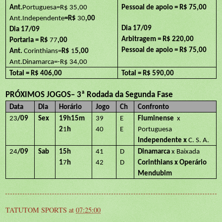
Ant.
Portuguesa=R$ 35,00
Pessoal de apoio = R$ 75,00
Ant.Independente
=R$
30
,00
Dia 17/09
Dia 17/09
Arbitragem = R$ 220,00
Portaria = R$
77
,00
Pessoal de apoio = R$ 75,00
Ant.
Corinthians=
R$
1
5,00
Ant.Dinamarca=-R$ 34,00
Total = R$ 406,00
Total = R$ 590,00
PRÓXIMOS JOGOS– 3ª Rodada da Segunda Fase
Data
Dia
Horário
Jogo
Ch
Confronto
23
/09
Sex
19h15m
39
E
Fluminense
x
2
1
h
40
E
Portuguesa
Independente x
C. S. A.
24
/09
Sab
15h
41
D
Dinamarca
x Baixada
1
7
h
42
D
Corinthians x Operário
Mendubim
TATUTOM SPORTS
at
07:25:00