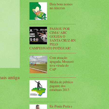
Dois bons nomes
no Alecrim
PASSOU POR
CIMA! ABC
GOLEIA O
SANTA CRUZ-RN
PELO
CAMPEONATO POTIGUAR!
Com atuação
apagada, Mossoró
leva virada do
CAP
ais antiga
Média de público
pagante dos
estaduais 2013
Ex-Ponte Preta e