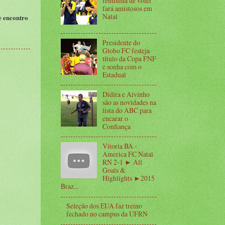
feminina de vôlei
fará amistosos em
Natal
e encontro
Presidente do
Globo FC festeja
título da Copa FNF
e sonha com o
Estadual
Didira e Alvinho
são as novidades na
lista do ABC para
encarar o
Confiança
Vitoria BA -
America FC Natal
RN 2-1 ► All
Goals &
Highlights ►2015
Braz...
Seleção dos EUA faz treino
fechado no campus da UFRN