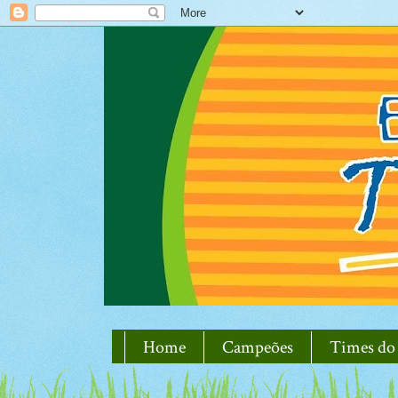
Home
Campeões
Times do