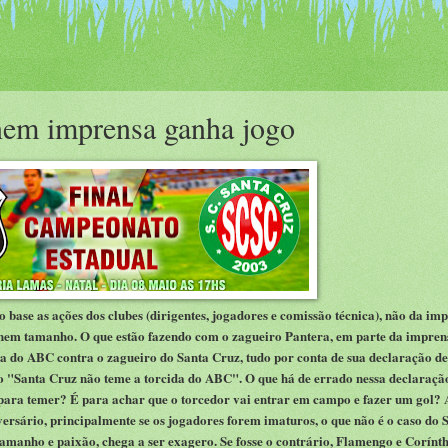
nem imprensa ganha jogo
base as ações dos clubes (dirigentes, jogadores e comissão técnica), não da imp
 nem tamanho. O que estão fazendo com o zagueiro Pantera, em parte da impren
ida do ABC contra o zagueiro do Santa Cruz, tudo por conta de sua declaração d
o "Santa Cruz não teme a torcida do ABC". O que há de errado nessa declaração
 para temer? É para achar que o torcedor vai entrar em campo e fazer um gol? 
ersário, principalmente se os jogadores forem imaturos, o que não é o caso do 
 tamanho e paixão, chega a ser exagero. Se fosse o contrário, Flamengo e Corínt