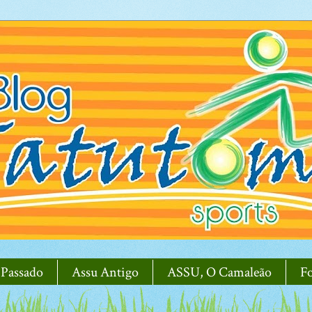
 Passado
Assu Antigo
ASSU, O Camaleão
F