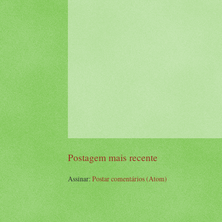
Postagem mais recente
Assinar:
Postar comentários (Atom)