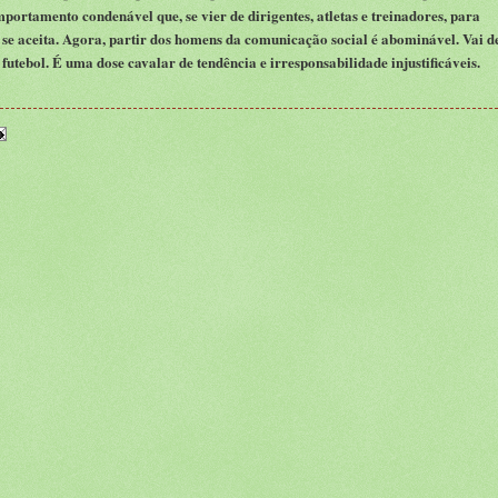
rtamento condenável que, se vier de dirigentes, atletas e treinadores, para
o se aceita. Agora, partir dos homens da comunicação social é abominável. Vai d
 futebol. É uma dose cavalar de tendência e irresponsabilidade injustificáveis.