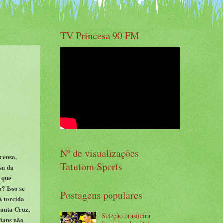
TV Princesa 90 FM
Nº de visualizações
rensa,
Tatutom Sports
sa da
e que
? Isso se
Postagens populares
A torcida
Santa Cruz,
Seleção brasileira
hians não