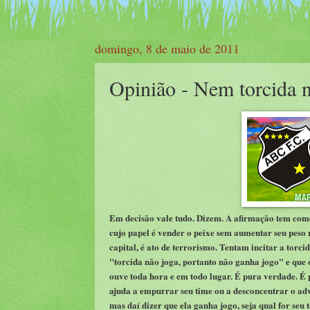
domingo, 8 de maio de 2011
Opinião - Nem torcida 
Em decisão vale tudo. Dizem. A afirmação tem como 
cujo papel é vender o peixe sem aumentar seu peso
capital, é ato de terrorismo. Tentam incitar a torc
"torcida não joga, portanto não ganha jogo" e que 
ouve toda hora e em todo lugar. É pura verdade. É
ajuda a empurrar seu time ou a desconcentrar o adv
mas daí dizer que ela ganha jogo, seja qual for seu