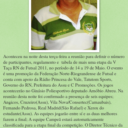
Aconteceu na noite desta terça-feira a reunião para definir o número
de participantes, regulamento e tabela de mais uma etapa da V
Taça RN de Futsal 2011, no período de 14 a 19 de Maio. O evento
é uma promoção da Federação Norte-Riograndense de Futsal e
conta com apoio da Rádio Princesa do Vale, Tatutom Sports,
Governo do RN, Prefeitura do Assu e C Promoções. Os jogos
acontecerão no Ginásio Poliesportivo deputado Arnóbio Abreu. Na
reunião desta noite foi confirmado a presença de seis equipes;
Angicos, Cruzeiro(Assu), Vila Nova/Consertec(Carnaubais),
Fernando Pedrosa, Real Madrid(São Rafael) e Xerox do
estudante(Assu). As equipes jogarão entre sí e as duas melhores
fazem a final; A equipe Campeã estará automaticamente
classificada para a etapa final da competição. O Diretor Técnico da