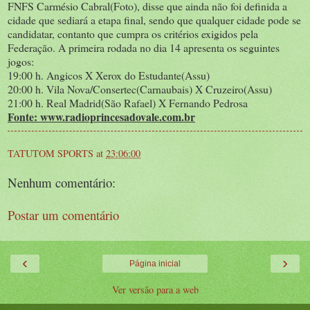
FNFS Carmésio Cabral(Foto), disse que ainda não foi definida a
cidade que sediará a etapa final, sendo que qualquer cidade pode se
candidatar, contanto que cumpra os critérios exigidos pela
Federação. A primeira rodada no dia 14 apresenta os seguintes
jogos:
19:00 h. Angicos X Xerox do Estudante(Assu)
20:00 h. Vila Nova/Consertec(Carnaubais) X Cruzeiro(Assu)
21:00 h. Real Madrid(São Rafael) X Fernando Pedrosa
Fonte: www.radioprincesadovale.com.br
TATUTOM SPORTS
at
23:06:00
Nenhum comentário:
Postar um comentário
‹
›
Página inicial
Ver versão para a web