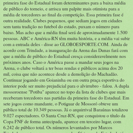
primeira fase do Estadual foram determinantes para a baixa média
de público do torneio, e arrisca um palpite mais otimista para a
média de torcedores ao final da competição. Essa primeira fase é
outra realidade. Clubes pequenos, que sediam jogos em cidades
sem tanta tradição no futebol do estado, puxam o número para
baixo. Mas acho que a média final será de aproximadamente 1.500
pessoas. ABC e América-RN têm muita história, e a média vai subir
com a entrada deles - disse ao GLOBOESPORTE.COM. Ainda de
acordo com Trindade, a inauguração da Arena das Dunas fará com
que a média de público do Estadual cresça consideravelmente nos
próximos anos. Caso o América passe a mandar seus jogos na
Arena, o clube voltará a ter boas rendas e públicos acima dos 20
mil, coisa que não acontece desde a demolição do Machadão.
Continuar jogando em Goianinha ou em outra praça esportiva do
interior pode ser muito prejudicial para o alvirrubro - falou. A dupla
mossoroense "Potiba" aparece no topo da lista de clubes que mais
receberam torcedores nas partidas da primeira fase do Estadual. Em
sete jogos como mandante, o Potiguar de Mossoró obteve um
público total de 10.349 pessoas. Já o arquirrival Baraúnas totalizou
9.027 espectadores. O Santa Cruz-RN, que conquistou o título da
Copa FNF de forma antecipada, aparece em terceiro lugar, com
6.242 de público total. Os números levantados por Marcos