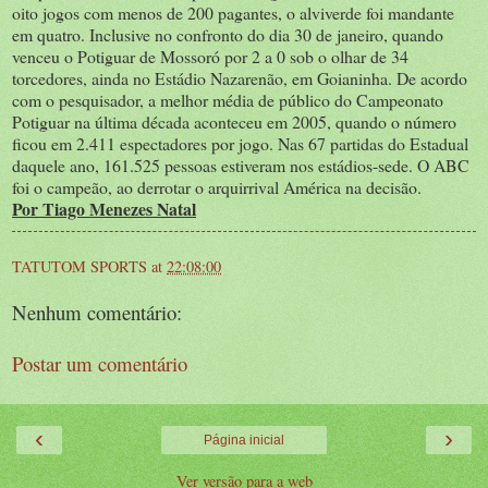
oito jogos com menos de 200 pagantes, o alviverde foi mandante
em quatro. Inclusive no confronto do dia 30 de janeiro, quando
venceu o Potiguar de Mossoró por 2 a 0 sob o olhar de 34
torcedores, ainda no Estádio Nazarenão, em Goianinha. De acordo
com o pesquisador, a melhor média de público do Campeonato
Potiguar na última década aconteceu em 2005, quando o número
ficou em 2.411 espectadores por jogo. Nas 67 partidas do Estadual
daquele ano, 161.525 pessoas estiveram nos estádios-sede. O ABC
foi o campeão, ao derrotar o arquirrival América na decisão.
Por
Tiago Menezes
Natal
TATUTOM SPORTS
at
22:08:00
Nenhum comentário:
Postar um comentário
‹
›
Página inicial
Ver versão para a web