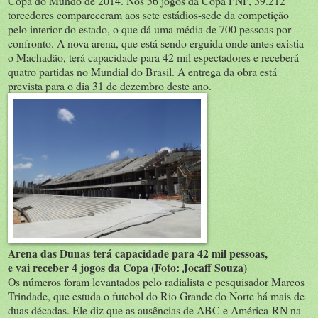
Copa do Mundo de 2014. Nos 56 jogos da Copa FNF, 39.212
torcedores compareceram aos sete estádios-sede da competição
pelo interior do estado, o que dá uma média de 700 pessoas por
confronto. A nova arena, que está sendo erguida onde antes existia
o Machadão, terá capacidade para 42 mil espectadores e receberá
quatro partidas no Mundial do Brasil. A entrega da obra está
prevista para o dia 31 de dezembro deste ano.
Arena das Dunas terá capacidade para 42 mil pessoas,
e vai receber 4 jogos da Copa (Foto: Jocaff Souza)
Os números foram levantados pelo radialista e pesquisador Marcos
Trindade, que estuda o futebol do Rio Grande do Norte há mais de
duas décadas. Ele diz que as ausências de ABC e América-RN na