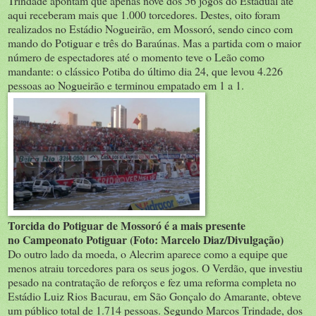
Trindade apontam que apenas nove dos 56 jogos do Estadual até
aqui receberam mais que 1.000 torcedores. Destes, oito foram
realizados no Estádio Nogueirão, em Mossoró, sendo cinco com
mando do Potiguar e três do Baraúnas. Mas a partida com o maior
número de espectadores até o momento teve o Leão como
mandante: o clássico Potiba do último dia 24, que levou 4.226
pessoas ao Nogueirão e terminou empatado em 1 a 1.
Torcida do Potiguar de Mossoró é a mais presente
no Campeonato Potiguar (Foto: Marcelo Diaz/Divulgação)
Do outro lado da moeda, o Alecrim aparece como a equipe que
menos atraiu torcedores para os seus jogos. O Verdão, que investiu
pesado na contratação de reforços e fez uma reforma completa no
Estádio Luiz Rios Bacurau, em São Gonçalo do Amarante, obteve
um público total de 1.714 pessoas. Segundo Marcos Trindade, dos