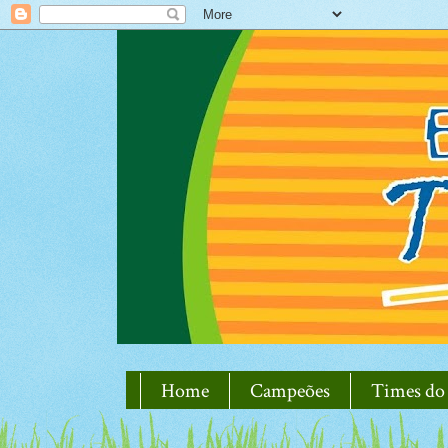
Home
Campeões
Times do