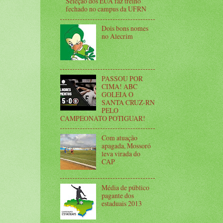
Seleção dos EUA faz treino
fechado no campus da UFRN
Dois bons nomes
no Alecrim
PASSOU POR
CIMA! ABC
GOLEIA O
SANTA CRUZ-RN
PELO
CAMPEONATO POTIGUAR!
Com atuação
apagada, Mossoró
leva virada do
CAP
Média de público
pagante dos
estaduais 2013