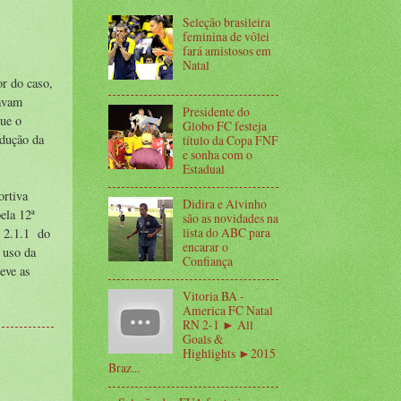
Seleção brasileira
feminina de vôlei
fará amistosos em
Natal
or do caso,
tavam
Presidente do
ue o
Globo FC festeja
edução da
título da Copa FNF
e sonha com o
Estadual
ortiva
Didira e Alvinho
ela 12ª
são as novidades na
lista do ABC para
e 2.1.1 do
encarar o
 uso da
Confiança
eve as
Vitoria BA -
America FC Natal
RN 2-1 ► All
Goals &
Highlights ►2015
Braz...