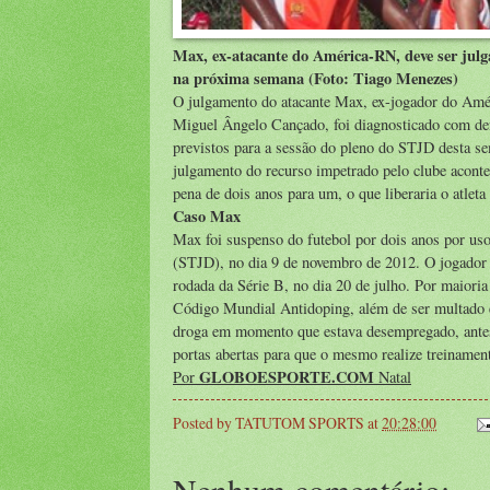
Max, ex-atacante do América-RN, deve ser jul
na próxima semana (Foto: Tiago Menezes)
O julgamento do atacante Max, ex-jogador do Améri
Miguel Ângelo Cançado, foi diagnosticado com den
previstos para a sessão do pleno do STJD desta s
julgamento do recurso impetrado pelo clube aconte
pena de dois anos para um, o que liberaria o atleta
Caso Max
Max foi suspenso do futebol por dois anos por uso
(STJD), no dia 9 de novembro de 2012. O jogador fo
rodada da Série B, no dia 20 de julho. Por maioria
Código Mundial Antidoping, além de ser multado 
droga em momento que estava desempregado, antes 
portas abertas para que o mesmo realize treinamen
GLOBOESPORTE.COM
Por
Natal
Posted by
TATUTOM SPORTS
at
20:28:00
Nenhum comentário: