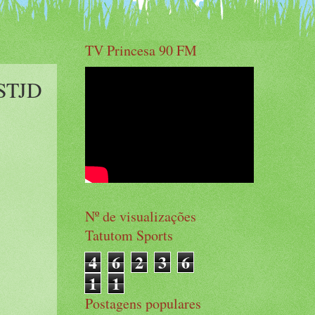
TV Princesa 90 FM
 STJD
Nº de visualizações
Tatutom Sports
4
6
2
3
6
1
1
Postagens populares