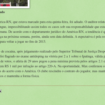
gado
ca-RN, que estava marcado para esta quinta-feira, foi adiado. O auditor-relat
gue, impossibilitando assim todos os casos sob sua responsabilidade que es
emana. De acordo com o departamento jurídico do América-RN, a tendência é q
ça na próxima semana, porém, ainda sem data definida. A expectativa é pela r
 para voltar a jogar no fim de 2013.
 de cocaína, após julgamento realizado pelo Superior Tribunal de Justiça Desp
i flagrado no exame antidoping na vitória por 2 a 1 sobre o Ipatinga, válida p
 de votos, o atleta de 29 anos pegou a pena máxima prevista pelos artigos 2.1 
em R$ 1 mil por infração ao artigo 220-A. Na oportunidade, Max confirmou o
do acerto com o América. O clube rescindiu o contrato do jogador, mas mant
tos e mantenha a forma física.