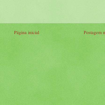
Página inicial
Postagem m