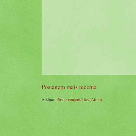
Postagem mais recente
Assinar:
Postar comentários (Atom)