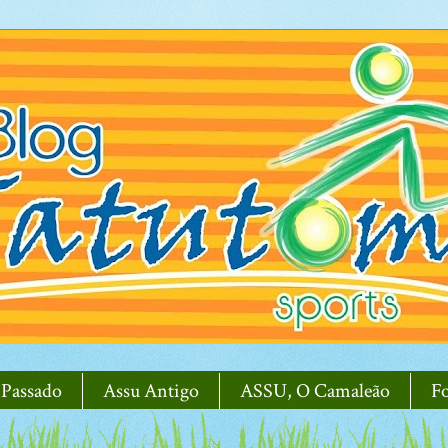
 Passado
Assu Antigo
ASSU, O Camaleão
F