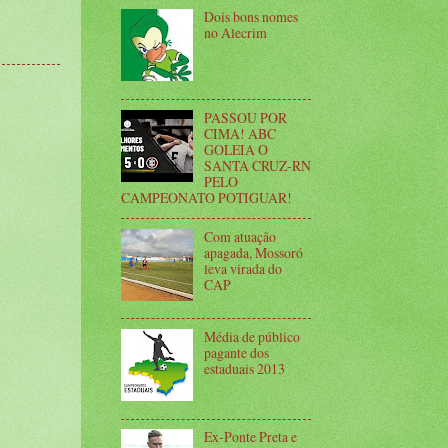
Dois bons nomes
no Alecrim
PASSOU POR
CIMA! ABC
GOLEIA O
SANTA CRUZ-RN
PELO
CAMPEONATO POTIGUAR!
Com atuação
apagada, Mossoró
leva virada do
CAP
Média de público
pagante dos
estaduais 2013
Ex-Ponte Preta e