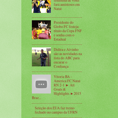
feminina de vôlei
fará amistosos em
Natal
Presidente do
Globo FC festeja
título da Copa FNF
e sonha com o
Estadual
Didira e Alvinho
são as novidades na
lista do ABC para
encarar o
Confiança
Vitoria BA -
America FC Natal
RN 2-1 ► All
Goals &
Highlights ►2015
Braz...
Seleção dos EUA faz treino
fechado no campus da UFRN