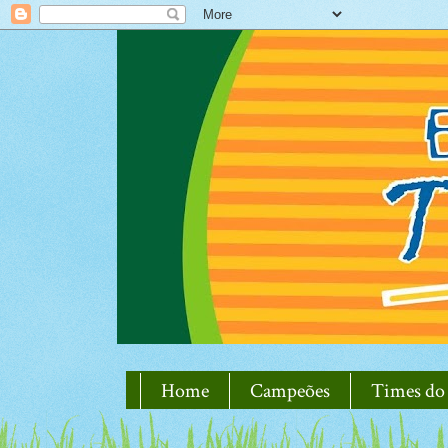
Home
Campeões
Times do