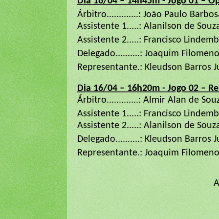
Dia 16/04 – 14h45m - Jogo 01 – O
Árbitro.............: João Paulo Barb
Assistente 1.....: Alanilson de Souza
Assistente 2.....: Francisco Lindemb
Delegado..........: Joaquim Filomen
Representante.: Kleudson Barros J
Dia 16/04 – 16h20m - Jogo 02 – R
Árbitro.............: Almir Alan de Sou
Assistente 1.....: Francisco Lindemb
Assistente 2.....: Alanilson de Souza
Delegado..........: Kleudson Barros 
Representante.: Joaquim Filomen
A