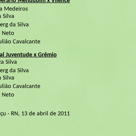
perário Mendubim x Vilence
osa Medeiros
 Silva
erg da Silva
o Neto
ulião Cavalcante
eal Juventude x Grêmio
za Silva
erg da Silva
 Silva
Julião Cavalcante
o Neto
çu - RN, 13 de abril de 2011