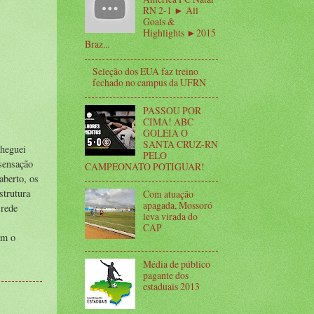
RN 2-1 ► All
Goals &
Highlights ►2015
Braz...
Seleção dos EUA faz treino
fechado no campus da UFRN
PASSOU POR
CIMA! ABC
GOLEIA O
SANTA CRUZ-RN
Cheguei
PELO
sensação
CAMPEONATO POTIGUAR!
aberto, os
strutura
Com atuação
apagada, Mossoró
 rede
leva virada do
CAP
om o
Média de público
pagante dos
estaduais 2013