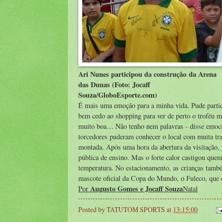
Ari Nunes participou da construção da Arena
das Dunas (Foto: Jocaff
Souza/GloboEsporte.com)
É mais uma emoção para a minha vida. Pude partic
bem cedo ao shopping para ver de perto o troféu m
muito boa… Não tenho nem palavras - disse emocio
torcedores puderam conhecer o local com muita tra
montada. Após uma hora da abertura da visitação, j
pública de ensino. Mas o forte calor castigou que
temperatura. No estacionamento, as crianças també
mascote oficial da Copa do Mundo, o Fuleco, que e
Augusto Gomes e Jocaff Souza
Por
Natal
Posted by
TATUTOM SPORTS
at
13:15:00