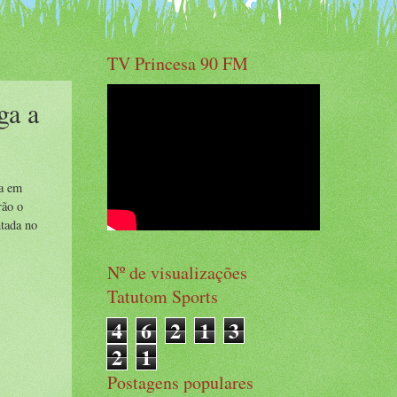
TV Princesa 90 FM
ga a
da em
rão o
ntada no
Nº de visualizações
Tatutom Sports
4
6
2
1
3
2
1
Postagens populares