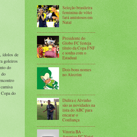
Seleção brasileira
feminina de vôlei
fará amistosos em
Natal
Presidente do
Globo FC festeja
título da Copa FNF
e sonha com o
 ídolos de
Estadual
a goleiros
ento do
Dois bons nomes
 do
no Alecrim
encontro
 camisa
a Copa do
Didira e Alvinho
são as novidades na
lista do ABC para
encarar o
Confiança
Vitoria BA -
America FC Natal