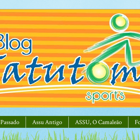
 Passado
Assu Antigo
ASSU, O Camaleão
F