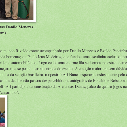
etas Danilo Menezes
com)
o do mundo Rivaldo esteve acompanhado por Danilo Menezes e Evaldo Pancinha,
da homenageou Paulo Jean Medeiros, que fundou uma escolinha exclusiva par
cidente automobilístico. Logo cedo, uma enorme fila se formou no estacionam
meçaram a se posicionar na entrada do evento. A emoção maior era sem dúvida
camisa da seleção brasileira, o operário Ari Nunes esperava ansiosamente pelo 
s um detalhe não passou despercebido: os autógrafos de Ronaldo e Bebeto na
ff. Ari participou da construção da Arena das Dunas, palco de quatro jogos n
"canarinho".