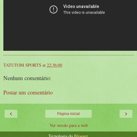
TATUTOM SPORTS
at
22:36:00
Nenhum comentário:
Postar um comentário
‹
›
Página inicial
Ver versão para a web
Tecnologia do
Blogger
.