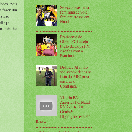
dades, pois
Seleção brasileira
eu fazer um
feminina de vôlei
ra não
fará amistosos em
Natal
liz por
 o trabalho
Presidente do
Globo FC festeja
título da Copa FNF
e sonha com o
Estadual
Didira e Alvinho
são as novidades na
lista do ABC para
encarar o
Confiança
Vitoria BA -
America FC Natal
RN 2-1 ► All
Goals &
Highlights ►2015
Braz...