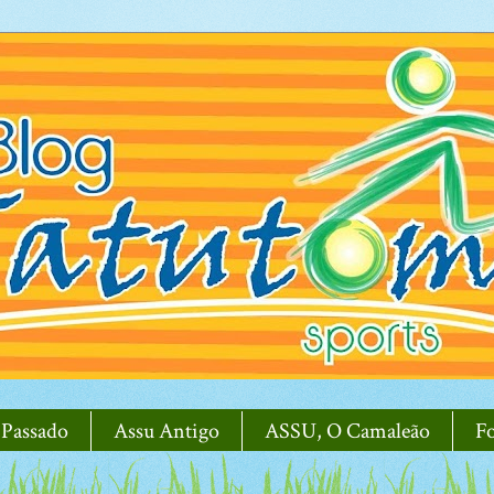
 Passado
Assu Antigo
ASSU, O Camaleão
F