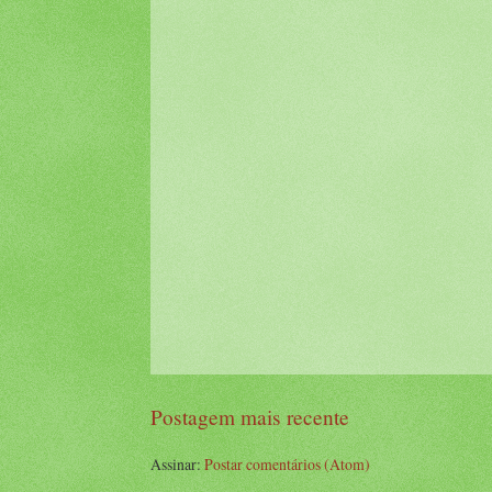
Postagem mais recente
Assinar:
Postar comentários (Atom)