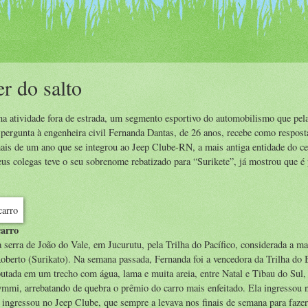
r do salto
na atividade fora de estrada, um segmento esportivo do automobilismo que pel
pergunta à engenheira civil Fernanda Dantas, de 26 anos, recebe como respost
is de um ano que se integrou ao Jeep Clube-RN, a mais antiga entidade do ce
us colegas teve o seu sobrenome rebatizado para “Surikete”, já mostrou que é 
carro
 serra de João do Vale, em Jucurutu, pela Trilha do Pacífico, considerada a mai
 Roberto (Surikato). Na semana passada, Fernanda foi a vencedora da Trilha do
tada em um trecho com água, lama e muita areia, entre Natal e Tibau do Sul, 
ymmi, arrebatando de quebra o prêmio do carro mais enfeitado. Ela ingressou 
 ingressou no Jeep Clube, que sempre a levava nos finais de semana para fazer 