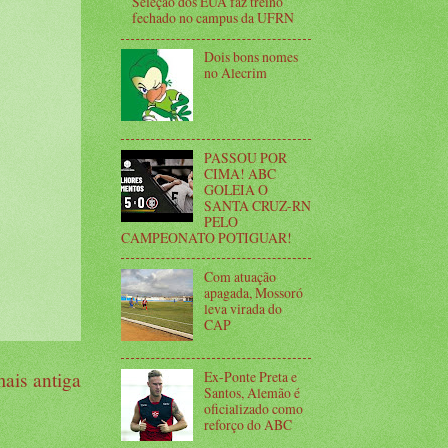
Seleção dos EUA faz treino
fechado no campus da UFRN
Dois bons nomes
no Alecrim
PASSOU POR
CIMA! ABC
GOLEIA O
SANTA CRUZ-RN
PELO
CAMPEONATO POTIGUAR!
Com atuação
apagada, Mossoró
leva virada do
CAP
Ex-Ponte Preta e
ais antiga
Santos, Alemão é
oficializado como
reforço do ABC