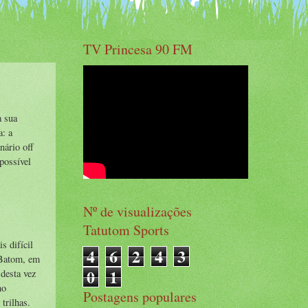
TV Princesa 90 FM
a sua
a: a
nário off
possível
Nº de visualizações
Tatutom Sports
s difícil
4
6
2
4
3
 Batom, em
0
1
desta vez
no
Postagens populares
trilhas.