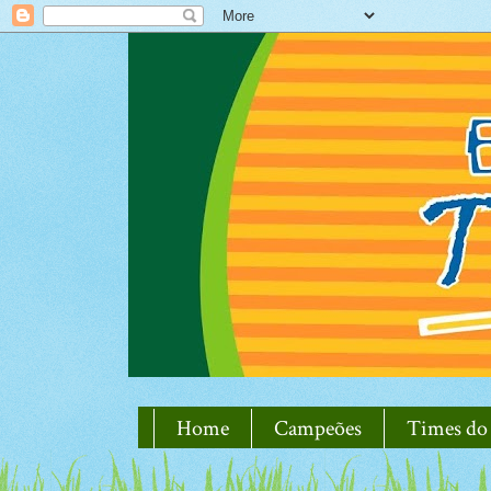
Home
Campeões
Times do