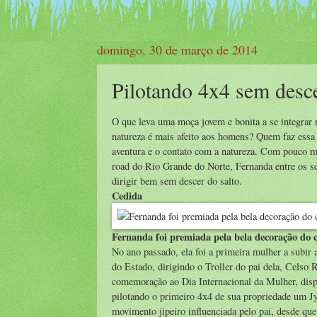
domingo, 30 de março de 2014
Pilotando 4x4 sem desce
O que leva uma moça jovem e bonita a se integrar 
natureza é mais afeito aos homens? Quem faz essa 
aventura e o contato com a natureza. Com pouco ma
road do Rio Grande do Norte, Fernanda entre os se
dirigir bem sem descer do salto.
Cedida
Fernanda foi premiada pela bela decoração do 
No ano passado, ela foi a primeira mulher a subir a
do Estado, dirigindo o Troller do pai dela, Celso
comemoração ao Dia Internacional da Mulher, dispu
pilotando o primeiro 4x4 de sua propriedade um J
movimento jipeiro influenciada pelo pai, desde que