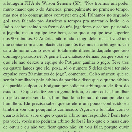
arbitragem FIFA de Wilson Seneme (SP). "Nós tivemos um poder
muito maior que o do América, principalmente no primeiro tempo,
mas nós não conseguimos converter em gol. Falhamos no segundo
gol, tava falando pro Anselmo a tempos pra marcar o Índio, e o
Índio acabou saindo na frente de três jogadores e acabou pausando
a jogada, mas a equipe teve bem, acho que a equipe teve superior
nos 90 minutos. O América não muda o jogo dele, mas aí você tem
que contar com a complacência que nós tivemos da arbitragem. Um
cara de nome como esse aí, totalmente diferente daquele que veio
domingo passado né. A gente fica chateado demais porque você vê
que ele não deixou a equipe do Potiguar ganhar o jogo. Teve três
ou quatro lances que ele, poxa, só o número 5 deles devia ter sido
expulso com 20 minutos de jogo", comentou. Celso afirmou que se
sentiu humilhado pelo árbitro da partida e disse que o quarto árbitro
da partida culpou o Potiguar por solicitar arbitragem de fora do
estado. "O que ele fez com a gente irritou, e outra coisa, humilhar
do jeito que ele vem falar, humilhando na beirada do campo, ele me
humilhou. Ele precisa saber que se ele é um pouco conhecido eu
também sou um pouquinho conhecido. Agora eu fui falar com o
quarto árbitro, sabe o que o quarto árbitro me respondeu? Bem feito
pra você, vocês não pediram árbitro de fora? Isso que é o mais duro
de ouvir e eu não vou ficar queto não, eu vou falar, porque ouvir