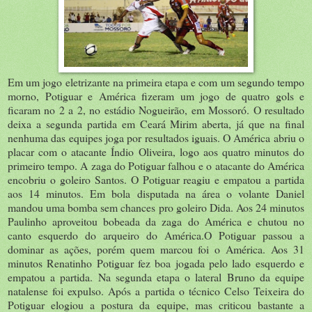
Em um jogo eletrizante na primeira etapa e com um segundo tempo
morno, Potiguar e América fizeram um jogo de quatro gols e
ficaram no 2 a 2, no estádio Nogueirão, em Mossoró. O resultado
deixa a segunda partida em Ceará Mirim aberta, já que na final
nenhuma das equipes joga por resultados iguais. O América abriu o
placar com o atacante Índio Oliveira, logo aos quatro minutos do
primeiro tempo. A zaga do Potiguar falhou e o atacante do América
encobriu o goleiro Santos. O Potiguar reagiu e empatou a partida
aos 14 minutos. Em bola disputada na área o volante Daniel
mandou uma bomba sem chances pro goleiro Dida. Aos 24 minutos
Paulinho aproveitou bobeada da zaga do América e chutou no
canto esquerdo do arqueiro do América.O Potiguar passou a
dominar as ações, porém quem marcou foi o América. Aos 31
minutos Renatinho Potiguar fez boa jogada pelo lado esquerdo e
empatou a partida. Na segunda etapa o lateral Bruno da equipe
natalense foi expulso. Após a partida o técnico Celso Teixeira do
Potiguar elogiou a postura da equipe, mas criticou bastante a