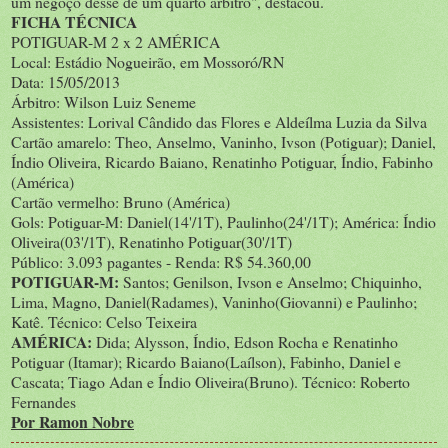
um negoço desse de um quarto árbitro", destacou.
FICHA TÉCNICA
POTIGUAR-M 2 x 2 AMÉRICA
Local: Estádio Nogueirão, em Mossoró/RN
Data: 15/05/2013
Árbitro: Wilson Luiz Seneme
Assistentes: Lorival Cândido das Flores e Aldeílma Luzia da Silva
Cartão amarelo: Theo, Anselmo, Vaninho, Ivson (Potiguar); Daniel,
Índio Oliveira, Ricardo Baiano, Renatinho Potiguar, Índio, Fabinho
(América)
Cartão vermelho: Bruno (América)
Gols: Potiguar-M: Daniel(14'/1T), Paulinho(24'/1T); América: Índio
Oliveira(03'/1T), Renatinho Potiguar(30'/1T)
Público: 3.093 pagantes - Renda: R$ 54.360,00
POTIGUAR-M:
Santos; Genilson, Ivson e Anselmo; Chiquinho,
Lima, Magno, Daniel(Radames), Vaninho(Giovanni) e Paulinho;
Katê. Técnico: Celso Teixeira
AMÉRICA:
Dida; Alysson, Índio, Edson Rocha e Renatinho
Potiguar (Itamar); Ricardo Baiano(Laílson), Fabinho, Daniel e
Cascata; Tiago Adan e Índio Oliveira(Bruno). Técnico: Roberto
Fernandes
Por Ramon Nobre