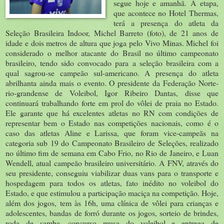
segue hoje e amanhã. A etapa,
que acontece no Hotel Thermas,
terá a presença do atleta da
Seleção Brasileira Indoor, Michel Barreto (foto), de 21 anos de
idade e dois metros de altura que joga pelo Vivo Minas. Michel foi
considerado o melhor atacante do Brasil no último campeonato
brasileiro, tendo sido convocado para a seleção brasileira com a
qual sagrou-se campeão sul-americano. A presença do atleta
abrilhanta ainda mais o evento. O presidente da Federação Norte-
rio-grandense de Voleibol, Igor Ribeiro Dantas, disse que
continuará trabalhando forte em prol do vôlei de praia no Estado.
Ele garante que há excelentes atletas no RN com condições de
representar bem o Estado nas competições nacionais, como é o
caso das atletas Aline e Larissa, que foram vice-campeãs na
categoria sub 19 do Campeonato Brasileiro de Seleções, realizado
no último fim de semana em Cabo Frio, no Rio de Janeiro, e Luan
Wendell, atual campeão brasileiro universitário. A FNV, através do
seu presidente, conseguiu viabilizar duas vans para o transporte e
hospedagem para todos os atletas, fato inédito no voleibol do
Estado, e que estimulou a participação maciça na competição. Hoje,
além dos jogos, tem às 16h, uma clínica de vôlei para crianças e
adolescentes, bandas de forró durante os jogos, sorteio de brindes,
roda de samba, concurso musa do voleibol e entrega de