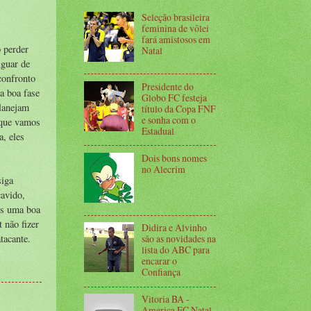
Seleção brasileira
feminina de vôlei
fará amistosos em
 perder
Natal
iguar de
confronto
Presidente do
 a boa fase
Globo FC festeja
planejam
título da Copa FNF
e sonha com o
 que vamos
Estadual
a, eles
Dois bons nomes
no Alecrim
siga
cavido,
os uma boa
 não fizer
Didira e Alvinho
tacante.
são as novidades na
lista do ABC para
encarar o
Confiança
Vitoria BA -
America FC Natal