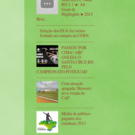
RN 2-1 ► All
Goals &
Highlights ►2015
Braz...
Seleção dos EUA faz treino
fechado no campus da UFRN
PASSOU POR
CIMA! ABC
GOLEIA O
SANTA CRUZ-RN
PELO
CAMPEONATO POTIGUAR!
Com atuação
apagada, Mossoró
leva virada do
CAP
Média de público
pagante dos
estaduais 2013