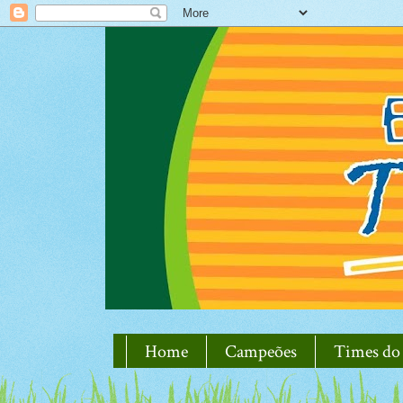
Home
Campeões
Times do