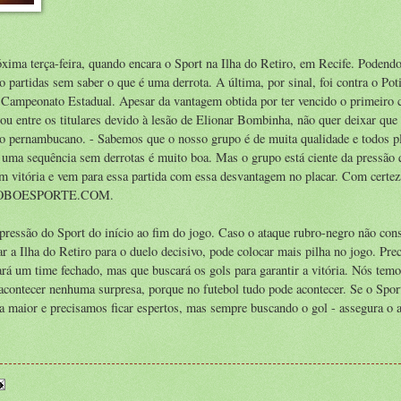
ima terça-feira, quando encara o Sport na Ilha do Retiro, em Recife. Podendo
to partidas sem saber o que é uma derrota. A última, por sinal, foi contra o Pot
Campeonato Estadual. Apesar da vantagem obtida por ter vencido o primeiro 
nou entre os titulares devido à lesão de Elionar Bombinha, não quer deixar que
gro pernambucano. - Sabemos que o nosso grupo é de muita qualidade e todos 
ue uma sequência sem derrotas é muito boa. Mas o grupo está ciente da pressão
em vitória e vem para essa partida com essa desvantagem no placar. Com certez
ao GLOBOESPORTE.COM.
pressão do Sport do início ao fim do jogo. Caso o ataque rubro-negro não con
r a Ilha do Retiro para o duelo decisivo, pode colocar mais pilha no jogo. Pre
cará um time fechado, mas que buscará os gols para garantir a vitória. Nós tem
contecer nenhuma surpresa, porque no futebol tudo pode acontecer. Se o Sport
a maior e precisamos ficar espertos, mas sempre buscando o gol - assegura o a