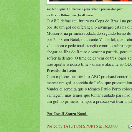
Vanderlei quer ABC fechado para evitar a pressão do Sport
na Ilha do Retiro (Foto: Jocaff Souza)
O ABC define seu futuro na Copa do Brasil na próx
por até um gol de diferença, o alvinegro está há oi
Mossoró, na primeira rodada do segundo turno do 
por 2 a 0, em Natal, o atacante Vanderlei, que trei
vá embora e pede total atenção contra o rubro-ne
chegar na Ilha do Retiro e vencer a partida, porq
sofrer lá dentro. O time deles vem de três jogos s
irão apertar o nosso time - disse o atacante 
Pressão do Leão
Com o placar favorável, o ABC precisará conter a 
marcar um gol, a torcida do Leão, que promete lota
Vanderlei acredita que o técnico Paulo Porto colo
vantagem, mas temos que tomar cuidado para não a
um gol no primeiro tempo, a pressão vai ficar aind
Jocaff Souza
Por
Natal
Posted by
TATUTOM SPORTS
at
16:33:00