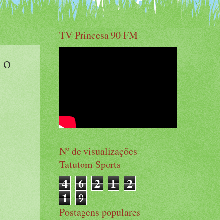
TV Princesa 90 FM
 o
Nº de visualizações
Tatutom Sports
4
6
2
1
2
1
9
Postagens populares