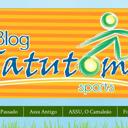
 Passado
Assu Antigo
ASSU, O Camaleão
F