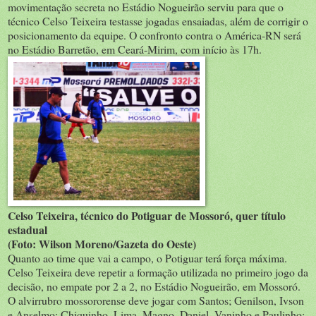
movimentação secreta no Estádio Nogueirão serviu para que o
técnico Celso Teixeira testasse jogadas ensaiadas, além de corrigir o
posicionamento da equipe. O confronto contra o América-RN será
no Estádio Barretão, em Ceará-Mirim, com início às 17h.
Celso Teixeira, técnico do Potiguar de Mossoró, quer título
estadual
(Foto: Wilson Moreno/Gazeta do Oeste)
Quanto ao time que vai a campo, o Potiguar terá força máxima.
Celso Teixeira deve repetir a formação utilizada no primeiro jogo da
decisão, no empate por 2 a 2, no Estádio Nogueirão, em Mossoró.
O alvirrubro mossororense deve jogar com Santos; Genilson, Ivson
e Anselmo; Chiquinho, Lima, Magno, Daniel, Vaninho e Paulinho;