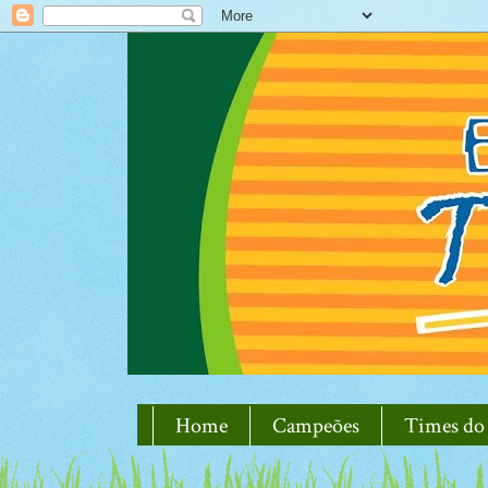
Home
Campeões
Times do