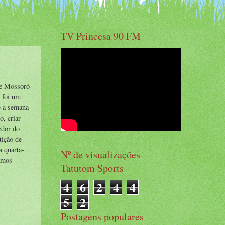
TV Princesa 90 FM
de Mossoró
 foi um
e a semana
o, criar
edor do
tição de
a quarta-
Nº de visualizações
samos
Tatutom Sports
4
6
2
4
4
5
2
Postagens populares