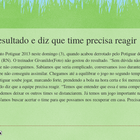
esultado e diz que time precisa reagir
o Potiguar 2013 neste domingo (3), quando acabou derrotado pelo Potiguar 
 (RN). O treinador Givanildo(Foto) não gostou do resultado. “Sem dúvida não
e não conseguimos. Sabíamos que seria complicado, conversamos isso durant
ipe não conseguiu assimilar. Chegamos até a equilibrar o jogo no segundo temp
guar soube jogar, marcando forte, prendendo a bola na hora certa e foi merec
ldo diz que a equipe precisa reagir. “Temos que entender que essa é uma compe
podemos deixar os outros times se distanciarem. Já temos um jogo importante n
a. Vamos buscar acertar o time para que possamos nos recuperar em casa. Preci