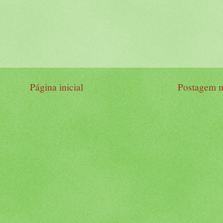
Página inicial
Postagem m