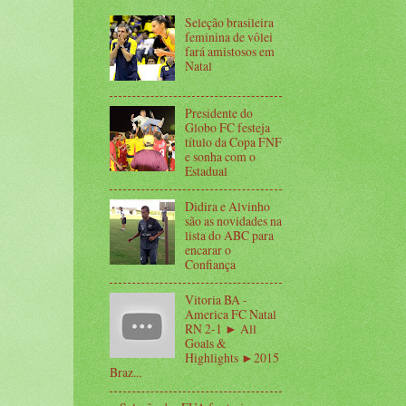
Seleção brasileira
feminina de vôlei
fará amistosos em
Natal
Presidente do
Globo FC festeja
título da Copa FNF
e sonha com o
Estadual
Didira e Alvinho
são as novidades na
lista do ABC para
encarar o
Confiança
Vitoria BA -
America FC Natal
RN 2-1 ► All
Goals &
Highlights ►2015
Braz...