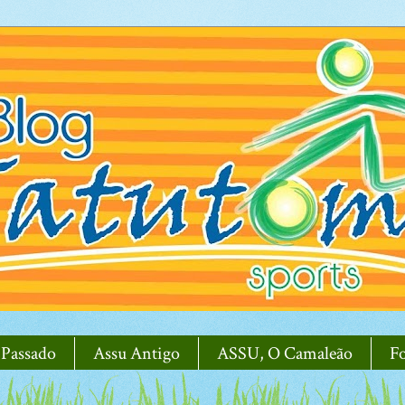
 Passado
Assu Antigo
ASSU, O Camaleão
F