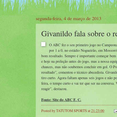
segunda-feira, 4 de março de 2013
Givanildo fala sobre o r
O ABC fez o seu primeiro jogo no Campeonat
por 1 a 0, no estádio Nogueirão, em Mossoró
bom resultado. Sempre é importante começar bem 
e hoje na preleção antes do jogo, mas a nossa equ
chances, mas não soubemos concluir em gol. O Poti
resultado”, comentou o técnico abecedista. Givani
tiro curto. Agora faltam apenas seis jogos e não 
feira, o tempo curto e vai ter que ser na convers
reagir”, destacou.
Fonte: Site do ABC F. C.
Posted by
TATUTOM SPORTS
at
21:23:00