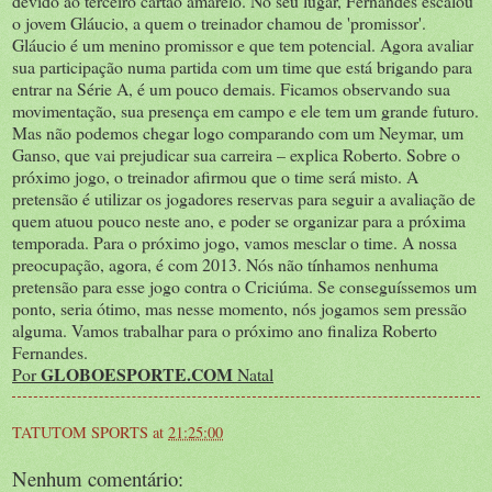
devido ao terceiro cartão amarelo. No seu lugar, Fernandes escalou
o jovem Gláucio, a quem o treinador chamou de 'promissor'.
Gláucio é um menino promissor e que tem potencial. Agora avaliar
sua participação numa partida com um time que está brigando para
entrar na Série A, é um pouco demais. Ficamos observando sua
movimentação, sua presença em campo e ele tem um grande futuro.
Mas não podemos chegar logo comparando com um Neymar, um
Ganso, que vai prejudicar sua carreira – explica Roberto. Sobre o
próximo jogo, o treinador afirmou que o time será misto. A
pretensão é utilizar os jogadores reservas para seguir a avaliação de
quem atuou pouco neste ano, e poder se organizar para a próxima
temporada. Para o próximo jogo, vamos mesclar o time. A nossa
preocupação, agora, é com 2013. Nós não tínhamos nenhuma
pretensão para esse jogo contra o Criciúma. Se conseguíssemos um
ponto, seria ótimo, mas nesse momento, nós jogamos sem pressão
alguma. Vamos trabalhar para o próximo ano finaliza Roberto
Fernandes.
GLOBOESPORTE.COM
Por
Natal
TATUTOM SPORTS
at
21:25:00
Nenhum comentário: