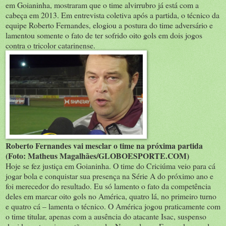
em Goianinha, mostraram que o time alvirrubro já está com a
cabeça em 2013. Em entrevista coletiva após a partida, o técnico da
equipe Roberto Fernandes, elogiou a postura do time adversário e
lamentou somente o fato de ter sofrido oito gols em dois jogos
contra o tricolor catarinense.
Roberto Fernandes vai mesclar o time na próxima partida
(Foto: Matheus Magalhães/GLOBOESPORTE.COM)
Hoje se fez justiça em Goianinha. O time do Criciúma veio para cá
jogar bola e conquistar sua presença na Série A do próximo ano e
foi merecedor do resultado. Eu só lamento o fato da competência
deles em marcar oito gols no América, quatro lá, no primeiro turno
e quatro cá – lamenta o técnico. O América jogou praticamente com
o time titular, apenas com a ausência do atacante Isac, suspenso