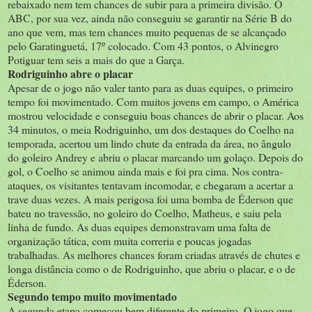
rebaixado nem tem chances de subir para a primeira divisão. O
ABC, por sua vez, ainda não conseguiu se garantir na Série B do
ano que vem, mas tem chances muito pequenas de se alcançado
pelo Garatinguetá, 17º colocado. Com 43 pontos, o Alvinegro
Potiguar tem seis a mais do que a Garça.
Rodriguinho abre o placar
Apesar de o jogo não valer tanto para as duas equipes, o primeiro
tempo foi movimentado. Com muitos jovens em campo, o América
mostrou velocidade e conseguiu boas chances de abrir o placar. Aos
34 minutos, o meia Rodriguinho, um dos destaques do Coelho na
temporada, acertou um lindo chute da entrada da área, no ângulo
do goleiro Andrey e abriu o placar marcando um golaço. Depois do
gol, o Coelho se animou ainda mais e foi pra cima. Nos contra-
ataques, os visitantes tentavam incomodar, e chegaram a acertar a
trave duas vezes. A mais perigosa foi uma bomba de Éderson que
bateu no travessão, no goleiro do Coelho, Matheus, e saiu pela
linha de fundo. As duas equipes demonstravam uma falta de
organização tática, com muita correria e poucas jogadas
trabalhadas. As melhores chances foram criadas através de chutes e
longa distância como o de Rodriguinho, que abriu o placar, e o de
Éderson.
Segundo tempo muito movimentado
A segunda etapa começou bem diferente do primeiro. O jogo que