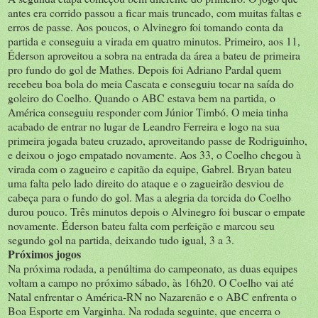
antes era corrido passou a ficar mais truncado, com muitas faltas e
erros de passe. Aos poucos, o Alvinegro foi tomando conta da
partida e conseguiu a virada em quatro minutos. Primeiro, aos 11,
Éderson aproveitou a sobra na entrada da área a bateu de primeira
pro fundo do gol de Mathes. Depois foi Adriano Pardal quem
recebeu boa bola do meia Cascata e conseguiu tocar na saída do
goleiro do Coelho. Quando o ABC estava bem na partida, o
América conseguiu responder com Júnior Timbó. O meia tinha
acabado de entrar no lugar de Leandro Ferreira e logo na sua
primeira jogada bateu cruzado, aproveitando passe de Rodriguinho,
e deixou o jogo empatado novamente. Aos 33, o Coelho chegou à
virada com o zagueiro e capitão da equipe, Gabrel. Bryan bateu
uma falta pelo lado direito do ataque e o zagueirão desviou de
cabeça para o fundo do gol. Mas a alegria da torcida do Coelho
durou pouco. Três minutos depois o Alvinegro foi buscar o empate
novamente. Éderson bateu falta com perfeição e marcou seu
segundo gol na partida, deixando tudo igual, 3 a 3.
Próximos jogos
Na próxima rodada, a penúltima do campeonato, as duas equipes
voltam a campo no próximo sábado, às 16h20. O Coelho vai até
Natal enfrentar o América-RN no Nazarenão e o ABC enfrenta o
Boa Esporte em Varginha. Na rodada seguinte, que encerra o