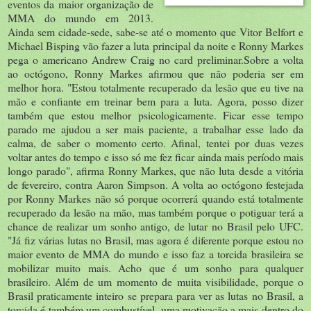
eventos da maior organização de
MMA do mundo em 2013.
Ainda sem cidade-sede, sabe-se até o momento que Vitor Belfort e
Michael Bisping vão fazer a luta principal da noite e Ronny Markes
pega o americano Andrew Craig no card preliminar.Sobre a volta
ao octógono, Ronny Markes afirmou que não poderia ser em
melhor hora. "Estou totalmente recuperado da lesão que eu tive na
mão e confiante em treinar bem para a luta. Agora, posso dizer
também que estou melhor psicologicamente. Ficar esse tempo
parado me ajudou a ser mais paciente, a trabalhar esse lado da
calma, de saber o momento certo. Afinal, tentei por duas vezes
voltar antes do tempo e isso só me fez ficar ainda mais período mais
longo parado", afirma Ronny Markes, que não luta desde a vitória
de fevereiro, contra Aaron Simpson. A volta ao octógono festejada
por Ronny Markes não só porque ocorrerá quando está totalmente
recuperado da lesão na mão, mas também porque o potiguar terá a
chance de realizar um sonho antigo, de lutar no Brasil pelo UFC.
"Já fiz várias lutas no Brasil, mas agora é diferente porque estou no
maior evento de MMA do mundo e isso faz a torcida brasileira se
mobilizar muito mais. Acho que é um sonho para qualquer
brasileiro. Além de um momento de muita visibilidade, porque o
Brasil praticamente inteiro se prepara para ver as lutas no Brasil, a
torcida é também um combustível, uma motivação a mais dentro do