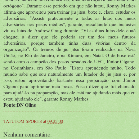
octógono". Durante esse período em que não lutou, Ronny Markes
afirma que aproveitou para treinar jiu jitsu, boxe e, claro, estudar os
adversários. "Assisti praticamente a todas as lutas dos meus
adversários nos pesos médios", garante, ressaltando que inclusive
viu as lutas de Andrew Craig durante. "Vi as duas lutas dele e até
cheguei a dizer que ele poderia ser um dos meus futuros
adversários, porque também tinha duas vitórias dentro da
organização". Os treinos de jiu jitsu foram realizados na Nova
União, no Rio de Janeiro, e na Kimura, em Natal. O de boxe está
sendo com o campeão dos pesos pesados do UFC, Júnior Cigano,
no Corinthians, em São Paulo. "Estou aprendendo muito. Todo
mundo sabe que sou naturalmente um lutador de jiu jitsu e, por
isso, estou aproveitando bastante essa preparação com Júnior
Cigano para aprimorar meu boxe. Posso dizer que fui chamado
para ajudá-lo na preparação, mas ele está me ajudando mais que eu
estou ajudando ele", garante Ronny Markes.
Fonte:DN Oline
TATUTOM SPORTS
at
09:25:00
Nenhum comentário: