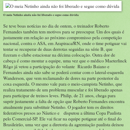
O meia Netinho ainda não foi liberado e segue como dúvida
Se teve boas notícias no dia de ontem, o treinador Roberto
Fernandes também tem motivos para se preocupar. Um dos quais é
justamente em relação ao próximo compromisso pela competição
nacional, contra o ASA, em Arapiraca/RN, onde o time potiguar vai
tentar se recuperar de duas derrotas seguidas na série B, que
fizeram o clube estacionar na décima colocação. Outra dor de
cabeça é como montar a equipe, uma vez que o médico Maeterlinck
Rêgo já vetou a participação do volante Ricardo Baiano e
Fernandes ainda não sabe se poderá contar com o lateral-esquerda
Wanderson, que vem reclamando de dores na parte posterior da
coxa esquerda. O mesmo vale para o meio-campista Netinho, que
realiza tratamento de um problema muscular e foi liberado apenas
para participar de treinos leves. Philip, de 21 anos, chega para
suprir justamente a falta de opção que Roberto Fernandes encontra
atualmente para substituir Netinho. O jogador tem os direitos
federativos presos ao Náutico e disputou a última Copa Paulista
pelo Comercial-SP. Ele vai ficar na equipe potiguar até o final do
Brasileirão, uma vez que a diretoria da agremiação paulista deixou