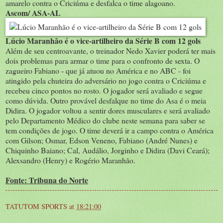
amarelo contra o Criciúma e desfalca o time alagoano.
Ascom/ ASA-AL
Lúcio Maranhão é o vice-artilheiro da Série B com 12 gols
Além de seu centroavante, o treinador Nedo Xavier poderá ter mais
dois problemas para armar o time para o confronto de sexta. O
zagueiro Fabiano - que já atuou no América e no ABC - foi
atingido pela chuteira do adversário no jogo contra o Criciúma e
recebeu cinco pontos no rosto. O jogador será avaliado e segue
como dúvida. Outro provável desfalque no time do Asa é o meia
Didira. O jogador voltou a sentir dores musculares e será avaliado
pelo Departamento Médico do clube neste semana para saber se
tem condições de jogo. O time deverá ir a campo contra o América
com Gilson; Osmar, Edson Veneno, Fabiano (André Nunes) e
Chiquinho Baiano; Cal, Audálio, Jorginho e Didira (Davi Ceará);
Alexsandro (Henry) e Rogério Maranhão.
Fonte: Tribuna do Norte
TATUTOM SPORTS
at
18:21:00