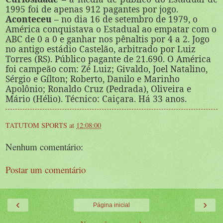
1995 foi de apenas 912 pagantes por jogo.
Aconteceu –
no dia 16 de setembro de 1979, o
América conquistava o Estadual ao empatar com o
ABC de 0 a 0 e ganhar nos pênaltis por 4 a 2. Jogo
no antigo estádio Castelão, arbitrado por Luiz
Torres (RS). Público pagante de 21.690. O América
foi campeão com: Zé Luiz; Givaldo, Joel Natalino,
Sérgio e Gílton; Roberto, Danilo e Marinho
Apolônio; Ronaldo Cruz (Pedrada), Oliveira e
Mário (Hélio). Técnico: Caiçara. Há 33 anos.
TATUTOM SPORTS
at
12:08:00
Nenhum comentário:
Postar um comentário
‹
›
Página inicial