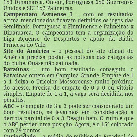
1x3 Dinamarca. Ontem, Portuguesa 6x0 Guerreiros
Unidos e SEI 1x2 Palmeiras.
Campeonato Assuense I –
com os resultados
acima mencionados ficaram definidos os jogos das
Semifinais. Portuguesa x Fluminense e Palmeiras x
Dinamarca. O campeonato tem a organização da
Liga Açuense de Desportos e apoio da Rádio
Princesa do Vale.
Site do América –
o pessoal do site oficial do
América precisa postar as notícias das categorias
do clube. Quase não sai nada.
Baraúnas –
um bom resultado conseguiu o
Baraúnas ontem em Campina Grande. Empate de 1
a 1 deixa o Tricolor Mossoroense muito próximo
do acesso. Precisa de empate de 0 a 0 ou vitória
simples. Empate de 1 a 1, a vaga será decidida nos
pênaltis.
ABC –
o empate de 3 a 3 pode ser considerado um
bom resultado, se levarmos em consideração a
derrota parcial de 0 a 3. Reagiu bem. O ruim é que
o ABC perdeu uma posição. Agora, é o 15º colocado
com 29 pontos.
Curiosidade –
a média de público do Estadual de