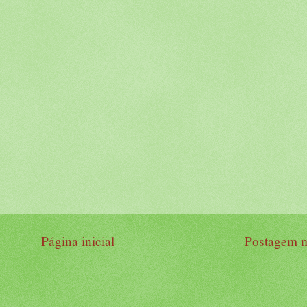
Página inicial
Postagem m