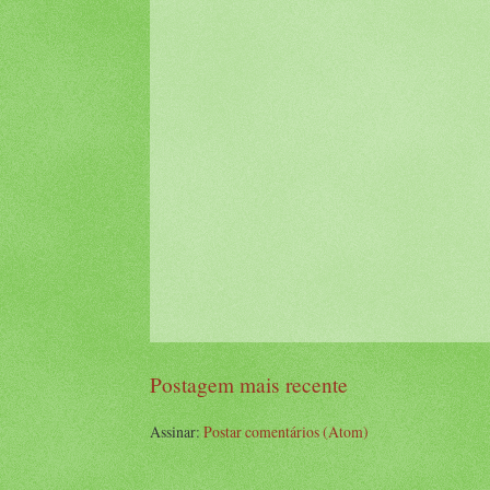
Postagem mais recente
Assinar:
Postar comentários (Atom)