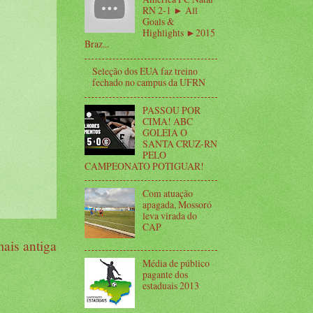
RN 2-1 ► All
Goals &
Highlights ►2015
Braz...
Seleção dos EUA faz treino
fechado no campus da UFRN
PASSOU POR
CIMA! ABC
GOLEIA O
SANTA CRUZ-RN
PELO
CAMPEONATO POTIGUAR!
Com atuação
apagada, Mossoró
leva virada do
CAP
ais antiga
Média de público
pagante dos
estaduais 2013