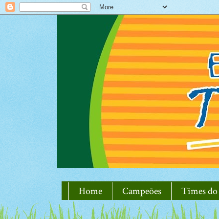
Home
Campeões
Times do