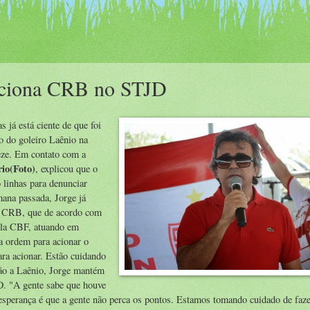
aciona CRB no STJD
s já está ciente de que foi
o do goleiro Laênio na
eze. Em contato com a
rio(Foto)
, explicou que o
 linhas para denunciar
mana passada, Jorge já
do CRB, que de acordo com
pela CBF, atuando em
a ordem para acionar o
ra acionar. Estão cuidando
ção a Laênio, Jorge mantém
D. "A gente sabe que houve
sperança é que a gente não perca os pontos. Estamos tomando cuidado de fazer