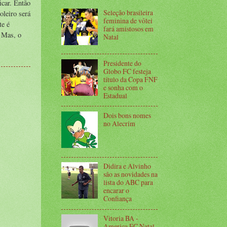
icar. Então
Seleção brasileira
oleiro será
feminina de vôlei
te é
fará amistosos em
. Mas, o
Natal
Presidente do
Globo FC festeja
título da Copa FNF
e sonha com o
Estadual
Dois bons nomes
no Alecrim
Didira e Alvinho
são as novidades na
lista do ABC para
encarar o
Confiança
Vitoria BA -
America FC Natal