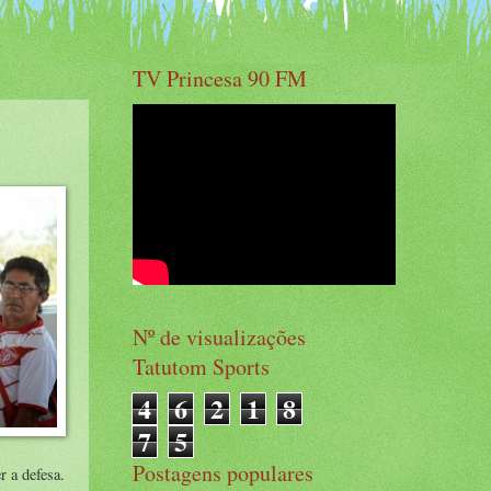
TV Princesa 90 FM
Nº de visualizações
Tatutom Sports
4
6
2
1
8
7
5
Postagens populares
 a defesa.