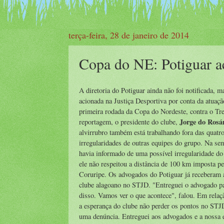
terça-feira, 28 de janeiro de 2014
Copa do NE: Potiguar 
A diretoria do Potiguar ainda não foi notificada, ma
acionada na Justiça Desportiva por conta da atuaçã
primeira rodada da Copa do Nordeste, contra o Tr
Jorge do Rosá
reportagem, o presidente do clube,
alvirrubro também está trabalhando fora das quatro
irregularidades de outras equipes do grupo. Na se
havia informado de uma possível irregularidade 
ele não respeitou a distância de 100 km imposta 
Coruripe. Os advogados do Potiguar já receberam 
clube alagoano no STJD. "Entreguei o advogado pa
disso. Vamos ver o que acontece", falou. Em rela
a esperança do clube não perder os pontos no STJ
uma denúncia. Entreguei aos advogados e a nossa e