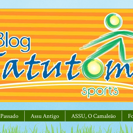
 Passado
Assu Antigo
ASSU, O Camaleão
F